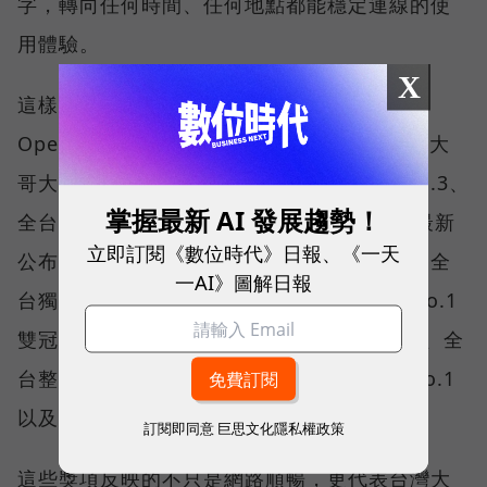
字，轉向任何時間、任何地點都能穩定連線的使
用體驗。
X
這樣的轉變，也反映在國際權威網路分析機構
Opensignal 公布的評比結果。今年初，台灣大
哥大不僅率先奪下「 4G／5G 在線率全球 No.3、
掌握最新 AI 發展趨勢！
全台 No.1 」國際級榮譽，在 Opensignal 最新
立即訂閱《數位時代》日報、《一天
公布的台灣行動網路體驗報告中，更一舉斬獲全
一AI》圖解日報
台獨有的「可靠性體驗」與「品質一致性」No.1
雙冠王，同時，包辦全台整體影音體驗 No.1、全
台整體語音體驗 No.1、全台 5G 語音體驗 No.1
以及全台網路在線率 No.1 多項榮譽。
訂閱即同意
巨思文化隱私權政策
這些獎項反映的不只是網路順暢，更代表台灣大