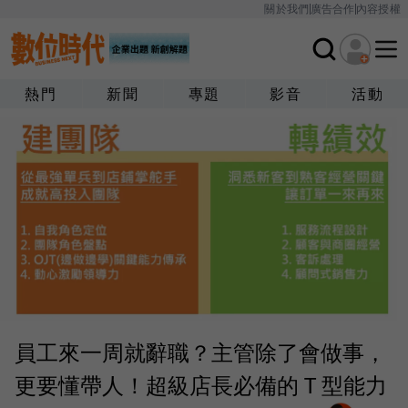
關於我們
廣告合作
內容授權
熱門
新聞
專題
影音
活動
員工來一周就辭職？主管除了會做事，
更要懂帶人！超級店長必備的 T 型能力