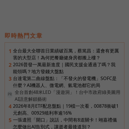
即時熱門文章
全台最大全聯首日業績破百萬，蔡篤昌：還會有更厲
1
害的大型店！為何把餐廳健身房都搬上樓？
2026普發一萬最新進度｜國民支援金通過了嗎？我
2
能領嗎？地方發錢大盤點
台達電第二曲線盤點：「不發火的發電機」SOFC是
3
什麼？AI機器人、微電網、氫電池都它的局
全台首創48米LED「漫遊洞」！台中市政府綠美圖用
PR
AI語意解鎖藝術
2026年8月ETF配息盤點｜19檔一次看，00878衝破1
4
元創高、00929殖利率逾16%
一張遺照「開口」說話，中間有8道關卡！翊嘉禮儀
5
怎麼做出AI告別式，讓逝者最後道別？