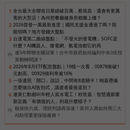
全台最大全聯首日業績破百萬，蔡篤昌：還會有更厲
1
害的大型店！為何把餐廳健身房都搬上樓？
2026普發一萬最新進度｜國民支援金通過了嗎？我
2
能領嗎？地方發錢大盤點
台達電第二曲線盤點：「不發火的發電機」SOFC是
3
什麼？AI機器人、微電網、氫電池都它的局
連5年蟬聯全國冠軍！台中市政府如何編列中央3倍預
PR
算翻轉閱讀？
2026年8月ETF配息盤點｜19檔一次看，00878衝破1
4
元創高、00929殖利率逾16%
一張遺照「開口」說話，中間有8道關卡！翊嘉禮儀
5
怎麼做出AI告別式，讓逝者最後道別？
連黃仁勳都叫年輕人當水電工！程世嘉：智慧通膨重
6
新定義「有價值的人」到底什麼樣子？
核保快六成、理賠判讀再加速！富邦人壽如何用三大
PR
AI助理重塑保險服務？