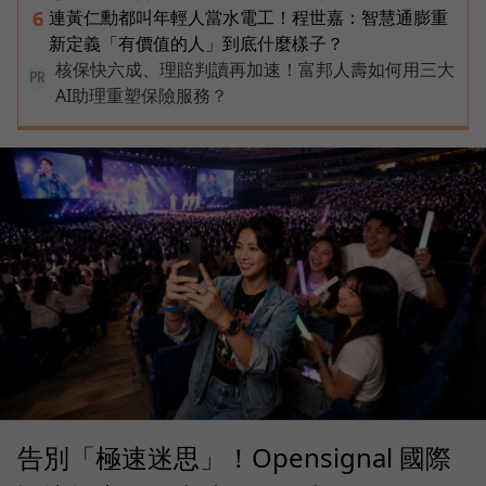
連黃仁勳都叫年輕人當水電工！程世嘉：智慧通膨重
6
新定義「有價值的人」到底什麼樣子？
核保快六成、理賠判讀再加速！富邦人壽如何用三大
PR
AI助理重塑保險服務？
告別「極速迷思」！Opensignal 國際