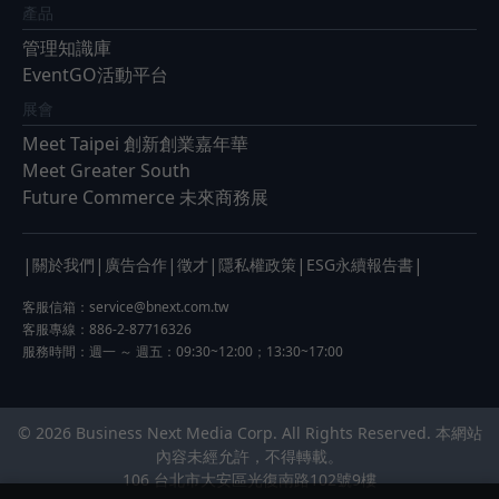
產品
管理知識庫
EventGO活動平台
展會
Meet Taipei 創新創業嘉年華
Meet Greater South
Future Commerce 未來商務展
|
|
|
|
|
|
關於我們
廣告合作
徵才
隱私權政策
ESG永續報告書
客服信箱：
service@bnext.com.tw
客服專線：886-2-87716326
服務時間：週一 ～ 週五：09:30~12:00；13:30~17:00
© 2026 Business Next Media Corp. All Rights Reserved. 本網站
內容未經允許，不得轉載。
106 台北市大安區光復南路102號9樓