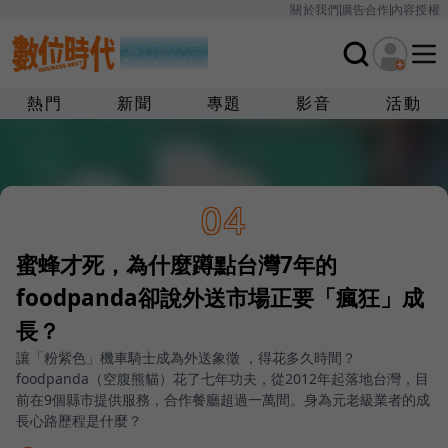
關於我們
廣告合作
內容授權
熱門
新聞
專題
影音
活動
04
蜜蜂才死，為什麼蹲點台灣7年的
foodpanda卻說外送市場正要「瘋狂」成
長？
讓「粉紫色」機車騎士成為外送象徵 ，得花多久時間？
foodpanda（空腹熊貓）花了七年功夫，從2012年起落地台灣，目
前在9個縣市提供服務，合作餐廳超過一萬間。身為元老級業者的成
長心路歷程是什麼？