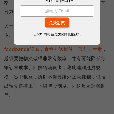
格，雖然總會有業者不遵守規範，但官方一直在
努力勸導與協助改善。
另一方面，則是持續控管外送員品質與送餐成
訂閱即同意
巨思文化隱私權政策
本。
foodpanda認為，食物外送屬於「薄利」生意
，
必須要把物流做得非常有效率，才有可能降低每
筆訂單成本、回饋給消費者，藉此達到經濟規
模，從中獲益，所以不僅要讓外送員賺錢，也推
出預先選擇上丶下線時段制度、外送員互評機制
等。