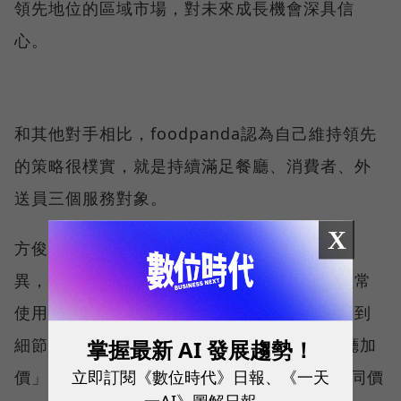
領先地位的區域市場，對未來成長機會深具信
心。
和其他對手相比，foodpanda認為自己維持領先
的策略很樸實，就是持續滿足餐廳、消費者、外
送員三個服務對象。
X
方俊強笑說，消費者其實很難發現各平台的差
異，像是餐廳品質、獨家合作等，如果不是經常
使用，只是肚子餓偶而想訂餐，其實不會感受到
細節。他舉例，foodpanda平台是禁止「餐廳加
掌握最新 AI 發展趨勢！
立即訂閱《數位時代》日報、《一天
價」，同樣餐點內用價100元，外送也得是相同價
一AI》圖解日報