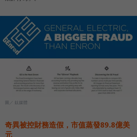
圖／ 鈦媒體
奇異被控財務造假，市值蒸發89.8億美
元