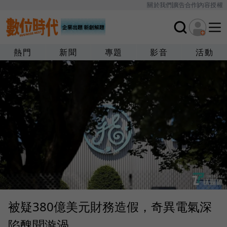
關於我們
廣告合作
內容授權
熱門
新聞
專題
影音
活動
被疑380億美元財務造假，奇異電氣深
陷醜聞漩渦