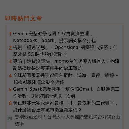
即時熱門文章
Gemini完整教學地圖！37篇實測整理，
1
Notebooks、Spark、提示詞架構全打包
告別「極速迷思」！Opensignal 國際評比揭密：什
2
麼才是 5G 時代的好網路？
專訪｜進貨沒變快，momo為何仍導入機器人？物流
3
副總揭比拚速度更棘手的缺工難題
全球AI伺服器幾乎都靠台廠做！鴻海、廣達、緯穎⋯
4
19檔AI基建概念股全拆解
Gemini Spark完整教學｜幫你讀Gmail、自動跑完工
5
作流程，3個超實用情境一次看
黃仁勳兆元宴永遠站最後一排！最低調的二代鄭平，
6
憑什麼讓台達電被市場重新定價？
告別極速迷思！台灣大哥大奪國際雙冠揭密好網路新
PR
標準