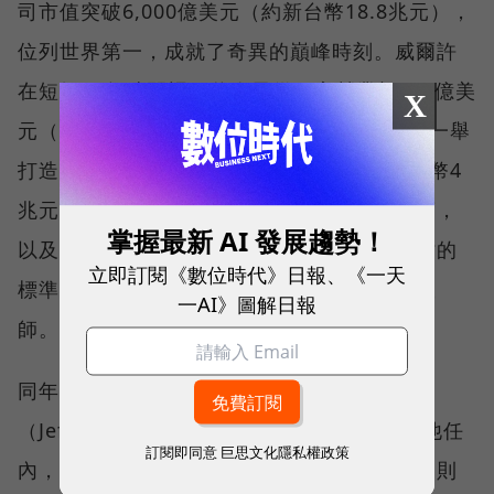
司市值突破6,000億美元（約新台幣18.8兆元），
位列世界第一，成就了奇異的巔峰時刻。威爾許
在短短20年時間裡，將奇異從一家營業額250億美
X
元（約新台幣7,829億元）的工業製造公司，一舉
打造為一家營業額達到1,250億美元（約新台幣4
兆元）的商業帝國，其構建的職業化管理制度，
掌握最新 AI 發展趨勢！
以及分權化改革措施，成為那個時代全球效仿的
立即訂閱《數位時代》日報、《一天
標準，這位CEO也被稱為世界最偉大的管理大
一AI》圖解日報
師。
同年，威爾許親自挑選的繼任者傑夫·伊梅特
（Jeffrey R. Immelt）接任CEO，也就是在他任
訂閱即同意
巨思文化隱私權政策
內，奇異從頂峰走向崩潰邊緣，「罪魁禍首」則