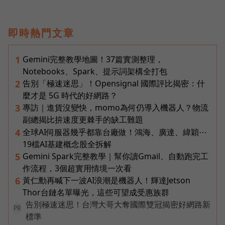
即時熱門文章
Gemini完整教學地圖！37篇實測整理，
1
Notebooks、Spark、提示詞架構全打包
告別「極速迷思」！Opensignal 國際評比揭密：什
2
麼才是 5G 時代的好網路？
專訪｜進貨沒變快，momo為何仍導入機器人？物流
3
副總揭比拚速度更棘手的缺工難題
全球AI伺服器幾乎都靠台廠做！鴻海、廣達、緯穎⋯
4
19檔AI基建概念股全拆解
Gemini Spark完整教學｜幫你讀Gmail、自動跑完工
5
作流程，3個超實用情境一次看
黃仁勳再喊下一波AI浪潮是機器人！輝達Jetson
6
Thor台鏈名單曝光，這些可望成受惠族群
告別極速迷思！台灣大哥大奪國際雙冠揭密好網路新
PR
標準