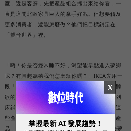
室，還是客廳，先把產品組合擺出來給你看，一
直是這間北歐家具巨人的拿手好戲。但想要觸及
更多消費者，還能怎麼做？他們把目標鎖定在
「聲音世界」裡。
「嗨！你是否經常睡不好，渴望能早點進入夢鄉
呢？有興趣聽聽我們怎麼幫你嗎？」IKEA先用一
X
段「很合理」的對白開場，當正在用串流平台聽
歌的聽眾回答想了解內容時，廣告會提供一系列
床鋪、枕頭的產品列表給消費者瀏覽，再依照這
些產品編出一首搖籃曲，用旋律來行銷品牌與產
掌握最新 AI 發展趨勢！
品，「IKEA會為你唱搖籃曲，聽著它，一起去夢