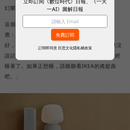
立即訂閱《數位時代》日報、《一天
幻樂園裡。」
一AI》圖解日報
這個語音廣告的特別之處不只如此。若聽眾回
應：沒興趣。廣告會回答：「如果你想睡得更
好，只需要聽IKEA的搖籃曲。」倘若聽眾沉默沒
訂閱即同意
巨思文化隱私權政策
說話，廣告則會詢問：「你這麼安靜，好像已經
睡著了。如果正想睡，請聽聽看IKEA的搖籃曲
吧。」