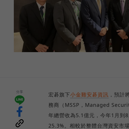
分享
宏碁旗下
小金雞安碁資訊
，預計
務商（MSSP，Managed Secur
年總營收為5.1億元，今年1月到
25.3%。相較於整體台灣資安