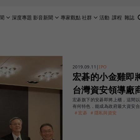
聞
深度專題
影音新聞
專家觀點
社群
活動
課程
雜誌
2019.09.11
|
IPO
宏碁的小金雞即
台灣資安領導廠
宏碁旗下的安碁即將上櫃，這間以
有何特色，能成為政府最大資安
＃宏碁
＃隱私與資安