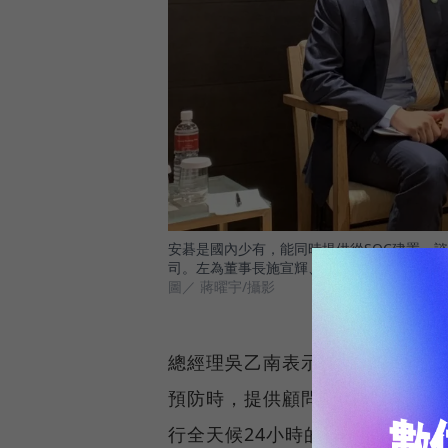
安碁是國內少有，能同時提供從SOC建置、
司。左為董事長施宣輝、右為總經理吳乙南。
圖／ 蔣曜宇/攝影
總經理吳乙南表示，他們的服務
預防時，提供顧問諮詢、弱點掃瞄
行全天候24小時的監控；在事後