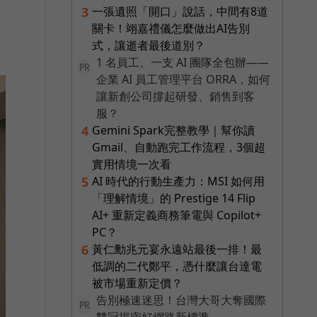
一張遺照「開口」說話，中間有8道
3
關卡！翊嘉禮儀怎麼做出AI告別
式，讓逝者最後道別？
1 名員工、一支 AI 團隊全包辦——
PR
企業 AI 員工管理平台 ORRA，如何
讓新創公司撐起研發、銷售到客
服？
Gemini Spark完整教學｜幫你讀
4
Gmail、自動跑完工作流程，3個超
實用情境一次看
AI 時代的行動生產力：MSI 如何用
5
「理解情境」的 Prestige 14 Flip
AI+ 重新定義商務筆電與 Copilot+
PC？
黃仁勳兆元宴永遠站最後一排！最
6
低調的二代鄭平，憑什麼讓台達電
被市場重新定價？
告別極速迷思！台灣大哥大奪國際
PR
雙冠揭密好網路新標準