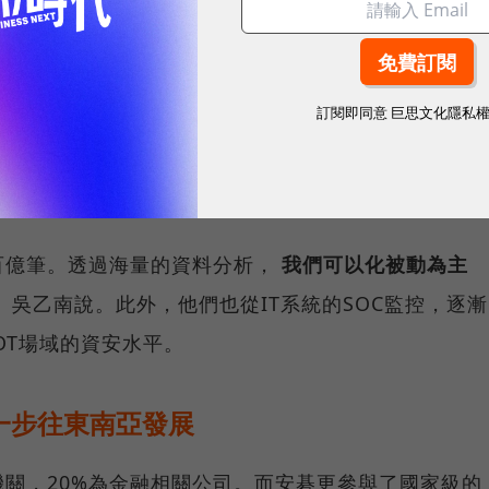
服務的市場將在2020年達到181.5億元，比2016年
訂閱即同意
巨思文化隱私
兩年更以超過12%的年漲幅率穩定成長中，客戶對資安防
示，安碁也不斷研發新技術，例如透過威脅情資AI分
長時間的資料分析，找出可疑的情資。
百億筆。透過海量的資料分析，
我們可以化被動為主
」吳乙南說。此外，他們也從IT系統的SOC監控，逐漸
OT場域的資安水平。
一步往東南亞發展
機關，20%為金融相關公司。而安碁更參與了國家級的