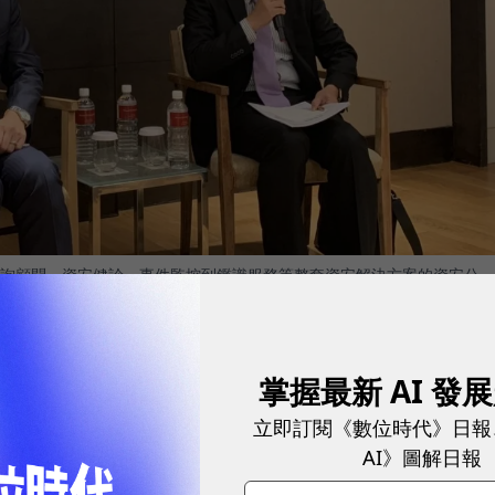
諮詢顧問、資安健診、事件監控到鑑識服務等整套資安解決方案的資安公
掌握最新 AI 發
可分為
事前預防、事中偵測及事後應變三階段。
在事
立即訂閱《數位時代》日報
與滲透測試等健檢服務；在事中偵測時，透過SOC進
AI》圖解日報
應變時，則以專業數位鑑識的技術保留證據，並還原攻