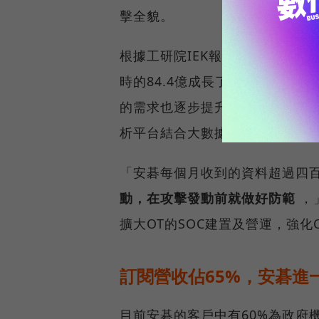
擊全貌。
根據工研院IEK報告統計，台灣資安
時的84.4億成長了115%，近
的需求也逐步提升。對此吳乙南表
析平台結合大數據，以大規模及
「安碁每個月收到的資料超過四
動，在攻擊發動前就做好防範
，
擴大OT的SOC建置及營運，強化
訂閱營收佔65%，安碁進
目前安碁的客戶中有60%為政府