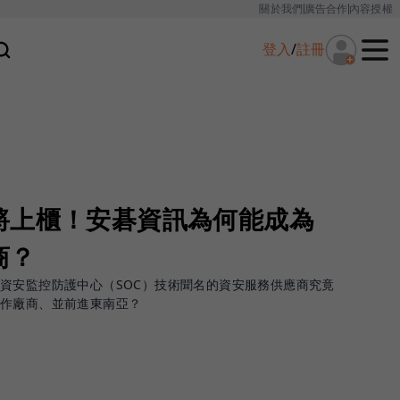
關於我們
廣告合作
內容授權
登入
/
註冊
將上櫃！安碁資訊為何能成為
商？
資安監控防護中心（SOC）技術聞名的資安服務供應商究竟
合作廠商、並前進東南亞？