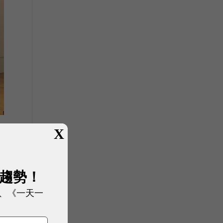
X
展趨勢！
前
、《一天一