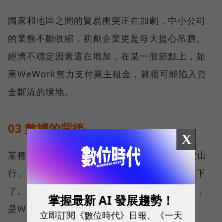
國家和地區之間的貿易衝突正在加劇，中小公司
的業務不斷收縮，初創企業更是每天提心吊膽。
經濟不穩定因素還在增加，在某一個節點上，如
果WeWork無力支付業主租金，就很可能陷入資
金斷流的境地。
03 數據的背後
X
某種程度上，WeWork是明知山有虎，偏向虎山
行。它不是沒察覺這種危機，而是已經騎虎難下
了。財報上粉飾的太平，和路演中的激情洋溢，
掌握最新 AI 發展趨勢！
是WeWork極力塑造的完美形象。
立即訂閱《數位時代》日報、《一天