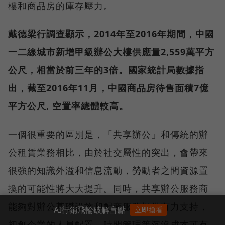
樓和商品房的庫存壓力。
戴德梁行調查顯示，2014年至2016年期間，中國
一二線城市新增甲級辦公大樓供應量2,559萬平方
公尺，相當於前三年的3倍。國家統計局數據指
出，截至2016年11月，中國商品房待售面積7億
平方公尺, 空置率總體較高。
一個很重要的區別是，「共享辦公」和傳統的辦
公租賃業務相比，由於社交屬性的突出，會帶來
很強的知識外溢和信息流動，勞動者之間資源置
換的可能性將大大提升。同時，共享辦公服務商
能夠對辦公基礎設施和配套服務提供有力支持，
AI行銷飛輪破解盲點
立即搶看
初創企業的人員配置、時間管理等沉沒成本可有