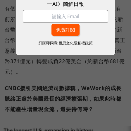
一AI》圖解日報
有個問題細想很奇怪的。一家高速擴張，如此有
前景的公司，營收從2017年的8.86億美金（約新
台幣274億元）上升到2018年的18億美金（約新
台幣557億元），直接翻倍，但盈利，也就是真正
訂閱即同意
巨思文化隱私權政策
意義上的「現金流」，卻從負12億美金（約新台
幣371億元）轉變成負22億美金（約新台幣681億
元）。
CNBC援引美國經濟司數據稱，WeWork的成長
脈絡正處於美國最長的經濟擴張期，如果此時都
不能產生增量現金流，還要待何時？