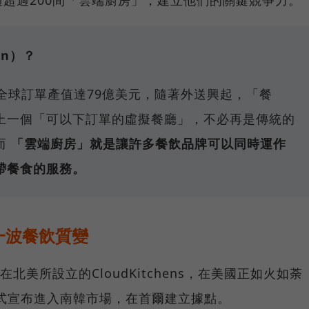
是透過超過200間「雲端廚房」，建立他們的關鍵競爭力。
en）？
18年全球訂單產值達79億美元，隨著外送興起，「餐
上一個「可以下訂單的虛擬餐廳」，不必再是傳統的
而
「雲端廚房」就是讓許多餐飲品牌可以同時運作
帶餐食的服務。
一波餐飲質變
nick在北美所設立的CloudKitchens，在美國正如火如荼
正式宣布進入南韓市場，在首爾建立據點。