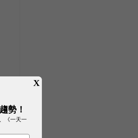
X
湁
展趨勢！
、《一天一