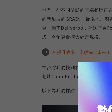
也有一些不同型態的雲端餐廳正
的新加坡的GRAIN，從場地、廚
金。除了Deliveroo，外送平台F
式，今年更會擴大經營規模。
➜
AI提升效率，永續決定未來！全
在台灣我們找到在「雲端廚房（Cl
創灶CloudKitchen」，與
以下為我們採訪「湁湁創灶」營