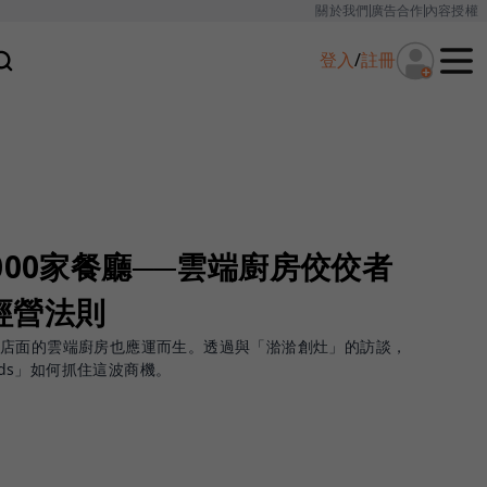
關於我們
廣告合作
內容授權
登入
/
註冊
000家餐廳──雲端廚房佼佼者
的經營法則
為店面的雲端廚房也應運而生。透過與「湁湁創灶」的訪談，
oods」如何抓住這波商機。