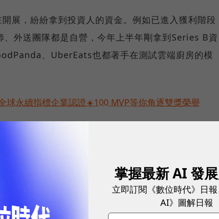
在開展，紛紛拿到投資人的資金。例如已進入獲利階段
師、外送團隊都是自營，今年上半年剛拿到Series B資
oodPanda、UberEats也都著手在測試雲端廚房的模
球永續指標企業認證☀️100 MVP等你角逐雙獎榮譽
oudKitchen）」領域耕耘一段時間的領頭業者「湁
他們探討這改變餐食市場的重要趨勢以及關鍵商機。
掌握最新 AI 發
運副總監吳思旻的訪談重點整理：
立即訂閱《數位時代》日報
AI》圖解日報