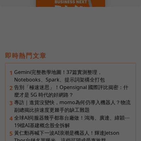
即時熱門文章
Gemini完整教學地圖！37篇實測整理，
1
Notebooks、Spark、提示詞架構全打包
告別「極速迷思」！Opensignal 國際評比揭密：什
2
麼才是 5G 時代的好網路？
專訪｜進貨沒變快，momo為何仍導入機器人？物流
3
副總揭比拚速度更棘手的缺工難題
全球AI伺服器幾乎都靠台廠做！鴻海、廣達、緯穎⋯
4
19檔AI基建概念股全拆解
黃仁勳再喊下一波AI浪潮是機器人！輝達Jetson
5
Thor台鏈名單曝光，這些可望成受惠族群