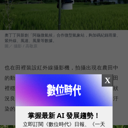
奧丁丁與新創「阿龜微氣候」合作微型氣象站，夠加碼紀錄雨量、
紫外線、風速、風量等數據。
圖／ 攝影 / 高敬原
也在田裡裝設紅外線攝影機，拍攝出現在農田中
的動物，「這個也是判斷產品好壞的依據。」田
X
裡穩定出現紅冠水雞、白鷺鷥、鼬獾代表環境狀
況良好，如果動物種類減少，就可能是環境受汙
染的警訊。
掌握最新 AI 發展趨勢！
立即訂閱《數位時代》日報、《一天