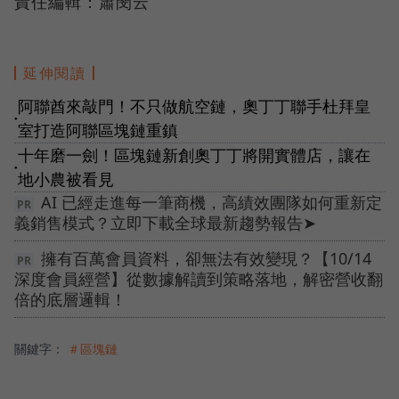
責任編輯：蕭閔云
延伸閱讀
阿聯酋來敲門！不只做航空鏈，奧丁丁聯手杜拜皇
●
室打造阿聯區塊鏈重鎮
十年磨一劍！區塊鏈新創奧丁丁將開實體店，讓在
●
地小農被看見
AI 已經走進每一筆商機，高績效團隊如何重新定
義銷售模式？立即下載全球最新趨勢報告➤
擁有百萬會員資料，卻無法有效變現？【10/14
深度會員經營】從數據解讀到策略落地，解密營收翻
倍的底層邏輯！
關鍵字：
＃區塊鏈