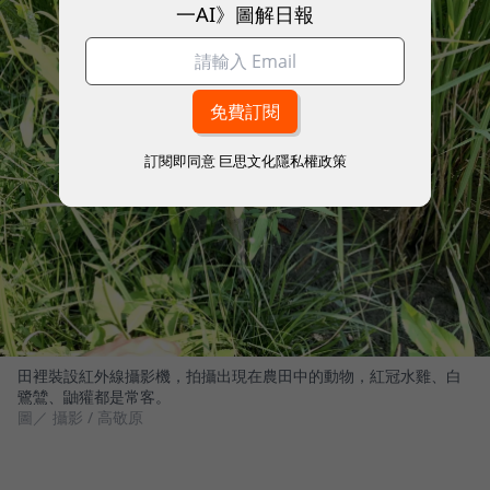
一AI》圖解日報
訂閱即同意
巨思文化隱私權政策
田裡裝設紅外線攝影機，拍攝出現在農田中的動物，紅冠水雞、白
鷺鷥、鼬獾都是常客。
圖／ 攝影 / 高敬原