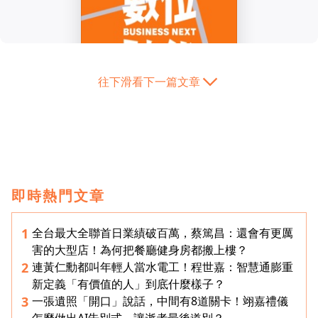
往下滑看下一篇文章
即時熱門文章
全台最大全聯首日業績破百萬，蔡篤昌：還會有更厲
1
害的大型店！為何把餐廳健身房都搬上樓？
連黃仁勳都叫年輕人當水電工！程世嘉：智慧通膨重
2
新定義「有價值的人」到底什麼樣子？
一張遺照「開口」說話，中間有8道關卡！翊嘉禮儀
3
怎麼做出AI告別式，讓逝者最後道別？