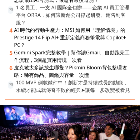
1 名員工、一支 AI 團隊全包辦——企業 AI 員工管理
PR
平台 ORRA，如何讓新創公司撐起研發、銷售到客
服？
AI 時代的行動生產力：MSI 如何用「理解情境」的
4
Prestige 14 Flip AI+ 重新定義商務筆電與 Copilot+
PC？
Gemini Spark完整教學｜幫你讀Gmail、自動跑完工
5
作流程，3個超實用情境一次看
皮克敏太多該放生哪隻？Pikmin Bloom背包整理攻
6
略：稀有飾品、圖鑑與容量一次懂
100 MVP 倒數徵件中！創新才是持續成長的動能，
PR
永續才能成就傳奇不敗的經典➤讓每一步改變被看見