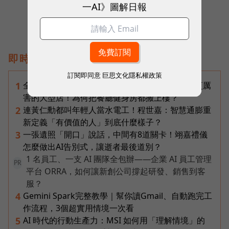
一AI》圖解日報
即時熱門文章
訂閱即同意
巨思文化隱私權政策
全台最大全聯首日業績破百萬，蔡篤昌：還會有更厲
1
害的大型店！為何把餐廳健身房都搬上樓？
連黃仁勳都叫年輕人當水電工！程世嘉：智慧通膨重
2
新定義「有價值的人」到底什麼樣子？
一張遺照「開口」說話，中間有8道關卡！翊嘉禮儀
3
怎麼做出AI告別式，讓逝者最後道別？
1 名員工、一支 AI 團隊全包辦——企業 AI 員工管理
PR
平台 ORRA，如何讓新創公司撐起研發、銷售到客
服？
Gemini Spark完整教學｜幫你讀Gmail、自動跑完工
4
作流程，3個超實用情境一次看
AI 時代的行動生產力：MSI 如何用「理解情境」的
5