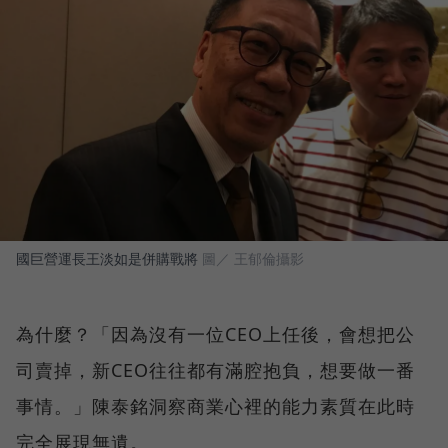
國巨營運長王淡如是併購戰將
圖／ 王郁倫攝影
為什麼？「因為沒有一位CEO上任後，會想把公
司賣掉，新CEO往往都有滿腔抱負，想要做一番
事情。」陳泰銘洞察商業心裡的能力素質在此時
完全展現無遺。