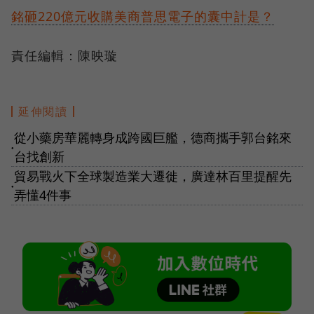
銘砸220億元收購美商普思電子的囊中計是？
責任編輯：陳映璇
延伸閱讀
從小藥房華麗轉身成跨國巨艦，德商攜手郭台銘來
●
台找創新
貿易戰火下全球製造業大遷徙，廣達林百里提醒先
●
弄懂4件事