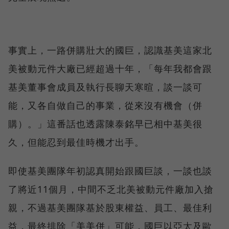
事實上，一路併購壯大的國巨，認識基美這家北
美被動元件大廠已經超過十年，「每年我都會跟
基美董事會成員及執行長聊天寒暄，談一談可
能，又各自做自己的事業，從來沒有機會（併
購）。」這番話也透露陳泰銘早已相中基美很
久，但能忍到最佳時機才出手。
即使基美團隊年初認真開始跟國巨談，一談也談
了將近11個月，中間不乏北美被動元件廠加入搶
親，不過基美團隊基於股東權益、員工、最佳利
益，最終排除「美美併」可能，國巨以亞太及歐