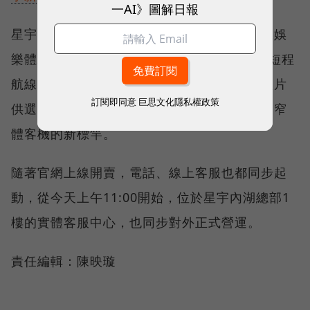
一AI》圖解日報
星宇特別挖腳娛樂媒體專業的人才，針對機上娛
樂體驗做規劃，因為開航初期都是3小時內的短程
航線，除了熱門的院線片，也會提供較多的短片
訂閱即同意
巨思文化隱私權政策
供選擇，要在娛樂系統的規格與內容上，做到窄
體客機的新標竿。
隨著官網上線開賣，電話、線上客服也都同步起
動，從今天上午11:00開始，位於星宇內湖總部1
樓的實體客服中心，也同步對外正式營運。
責任編輯：陳映璇