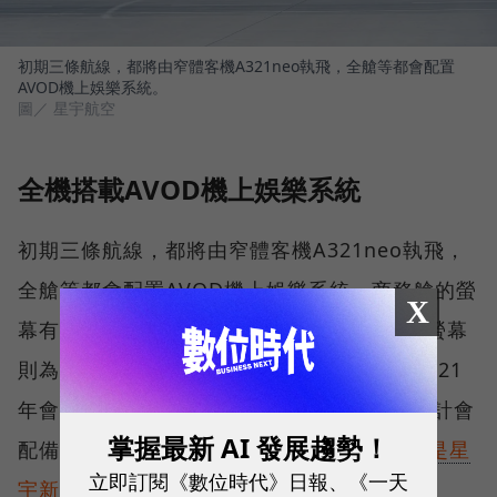
初期三條航線，都將由窄體客機A321neo執飛，全艙等都會配置
AVOD機上娛樂系統。
圖／ 星宇航空
全機搭載AVOD機上娛樂系統
初期三條航線，都將由窄體客機A321neo執飛，
全艙等都會配置AVOD機上娛樂系統，商務艙的螢
X
幕有15.6吋，具備1080畫素解析度；經濟艙螢幕
則為10.1吋，具備720畫素解析度。至於在2021
年會陸續接收的廣體客機A350XWB，則是預計會
掌握最新 AI 發展趨勢！
配備4K畫質的娛樂系統。（
為何說A321neo是星
立即訂閱《數位時代》日報、《一天
宇新機正確選擇，從波音財報看K董決策
）