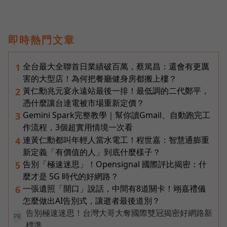
即時熱門文章
全台最大全聯首日業績破百萬，蔡篤昌：還會有更厲
1
害的大型店！為何把餐廳健身房都搬上樓？
黃仁勳兆元宴永遠站最後一排！最低調的二代鄭平，
2
憑什麼讓台達電被市場重新定價？
Gemini Spark完整教學｜幫你讀Gmail、自動跑完工
3
作流程，3個超實用情境一次看
連黃仁勳都叫年輕人當水電工！程世嘉：智慧通膨重
4
新定義「有價值的人」到底什麼樣子？
告別「極速迷思」！Opensignal 國際評比揭密：什
5
麼才是 5G 時代的好網路？
一張遺照「開口」說話，中間有8道關卡！翊嘉禮儀
6
怎麼做出AI告別式，讓逝者最後道別？
告別極速迷思！台灣大哥大奪國際雙冠揭密好網路新
PR
標準