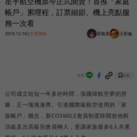
星宇航空機票今正式開賣！首推「家庭
帳戶」累哩程，訂票細節、機上亮點服
務一次看
2019.12.16
|
交通運輸
高敬原
王郁倫
分享
收藏
公司成立短短一年多的時間，張國煒航空夢的拼
圖，正一塊塊湊齊。引進國際級航空使用的「家
族帳戶」概念，新COSMILE會員制度除開放他航
頂級及次高級別會員轉入，更讓家族最多6人共累