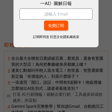
一AI》圖解日報
往下滑看下一篇文章
訂閱即同意
巨思文化隱私權政策
即時熱門文章
全台最大全聯首日業績破百萬，蔡篤昌：還會有更厲
1
害的大型店！為何把餐廳健身房都搬上樓？
連黃仁勳都叫年輕人當水電工！程世嘉：智慧通膨重
2
新定義「有價值的人」到底什麼樣子？
一張遺照「開口」說話，中間有8道關卡！翊嘉禮儀
3
怎麼做出AI告別式，讓逝者最後道別？
打造 AI 行銷飛輪！破解企業行銷「工具越多卻成效
PR
越差」的盲點
Gemini Spark完整教學｜幫你讀Gmail、自動跑完工
4