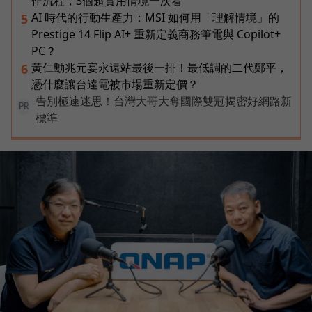
作流程，3個超實用情境一次看
AI 時代的行動生產力：MSI 如何用「理解情境」的
5
Prestige 14 Flip AI+ 重新定義商務筆電與 Copilot+
PC？
黃仁勳兆元宴永遠站最後一排！最低調的二代鄭平，
6
憑什麼讓台達電被市場重新定價？
告別極速迷思！台灣大哥大奪國際雙冠揭密好網路新
PR
標準