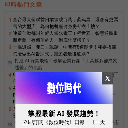
即時熱門文章
全台最大全聯首日業績破百萬，蔡篤昌：還會有更厲
1
害的大型店！為何把餐廳健身房都搬上樓？
連黃仁勳都叫年輕人當水電工！程世嘉：智慧通膨重
2
新定義「有價值的人」到底什麼樣子？
一張遺照「開口」說話，中間有8道關卡！翊嘉禮儀
3
怎麼做出AI告別式，讓逝者最後道別？
打造 AI 行銷飛輪！破解企業行銷「工具越多卻成效
PR
越差」的盲點
Gemini Spark完整教學｜幫你讀Gmail、自動跑完工
4
X
作流程，3個超實用情境一次看
AI 時代的行動生產力：MSI 如何用「理解情境」的
5
Prestige 14 Flip AI+ 重新定義商務筆電與 Copilot+
PC？
黃仁勳兆元宴永遠站最後一排！最低調的二代鄭平，
6
掌握最新 AI 發展趨勢！
憑什麼讓台達電被市場重新定價？
立即訂閱《數位時代》日報、《一天
告別極速迷思！台灣大哥大奪國際雙冠揭密好網路新
PR