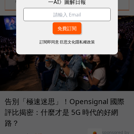
一AI》圖解日報
標準
訂閱即同意
巨思文化隱私權政策
告別「極速迷思」！Opensignal 國際
評比揭密：什麼才是 5G 時代的好網
路？
sponsored by