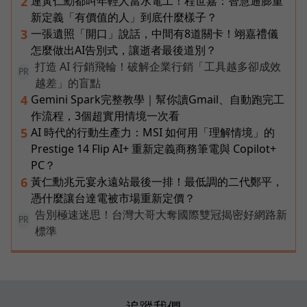
連黃仁勳都叫年輕人當水電工！程世嘉：智慧通膨重
2
新定義「有價值的人」到底什麼樣子？
一張遺照「開口」說話，中間有8道關卡！翊嘉禮儀
3
怎麼做出AI告別式，讓逝者最後道別？
打造 AI 行銷飛輪！破解企業行銷「工具越多卻成效
PR
越差」的盲點
Gemini Spark完整教學｜幫你讀Gmail、自動跑完工
4
作流程，3個超實用情境一次看
AI 時代的行動生產力：MSI 如何用「理解情境」的
5
Prestige 14 Flip AI+ 重新定義商務筆電與 Copilot+
PC？
黃仁勳兆元宴永遠站最後一排！最低調的二代鄭平，
6
憑什麼讓台達電被市場重新定價？
告別極速迷思！台灣大哥大奪國際雙冠揭密好網路新
PR
標準
追蹤我們