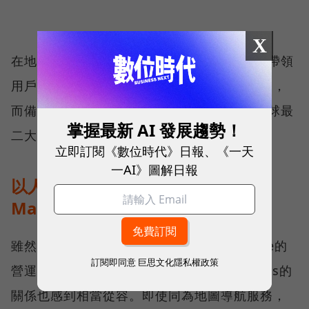
X
在地社群積極的維護與更新下，Waze往往能帶領
用戶走最有效率的捷徑，避免無謂的行車時間，
而備受消費者喜愛。時至今日，Waze已是全球最
掌握最新 AI 發展趨勢！
二大的導航App，擁有1.3億名活躍用戶。
立即訂閱《數位時代》日報、《一天
一AI》圖解日報
以人為本的產品基因，吸引Google
Maps效仿
雖然被Google收購，但網路巨頭並未對Waze的
訂閱即同意
巨思文化隱私權政策
營運進行太多干涉，而他們對與Google Maps的
關係也感到相當從容。即使同為地圖導航服務，