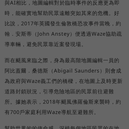
與AI相比，地圖編輯對於臨時事件的反應更為即
時，能確實地幫助民眾遠離突如其來的危機。好
比說，2017年英國發生倫敦橋恐攻事件當晚，約
翰．安斯蒂（John Anstey）便透過Waze協助疏
導車輛，避免民眾靠近案發現場。
而在颶風來臨之際，身為最高階地圖編輯一員的
阿比蓋爾．桑德斯（Abigail Saunders）則會成
為政府與Waze義工們的橋樑，在地圖上及時更新
道路封鎖狀況，引導危險地區的民眾前往避難
所。據她表示，2018年颶風佛羅倫斯來襲時，約
有700戶家庭利用Waze導航至避難所。
幫助世界的的使命感、深植每個地區民眾的在地