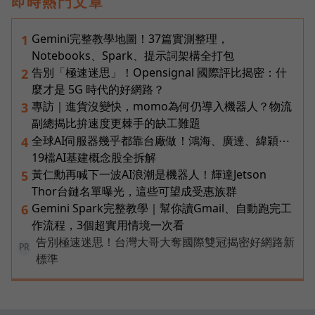
即時熱門文章
Gemini完整教學地圖！37篇實測整理，
1
Notebooks、Spark、提示詞架構全打包
告別「極速迷思」！Opensignal 國際評比揭密：什
2
麼才是 5G 時代的好網路？
專訪｜進貨沒變快，momo為何仍導入機器人？物流
3
副總揭比拚速度更棘手的缺工難題
全球AI伺服器幾乎都靠台廠做！鴻海、廣達、緯穎⋯
4
19檔AI基建概念股全拆解
黃仁勳再喊下一波AI浪潮是機器人！輝達Jetson
5
Thor台鏈名單曝光，這些可望成受惠族群
Gemini Spark完整教學｜幫你讀Gmail、自動跑完工
6
作流程，3個超實用情境一次看
告別極速迷思！台灣大哥大奪國際雙冠揭密好網路新
PR
標準