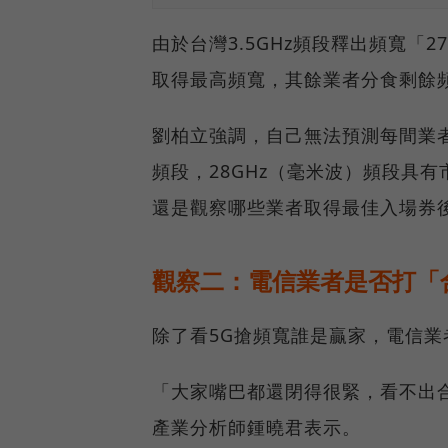
由於台灣3.5GHz頻段釋出頻寬「2
取得最高頻寬，其餘業者分食剩餘
劉柏立強調，自己無法預測每間業者
頻段，28GHz（毫米波）頻段具
還是觀察哪些業者取得最佳入場券
觀察二：電信業者是否打「
除了看5G搶頻寬誰是贏家，電信
「大家嘴巴都還閉得很緊，看不出
產業分析師鍾曉君表示。