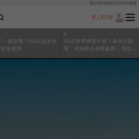
關於我們
廣告合作
內容授權
登入
/
註冊
4
不一樣在哪？5G白話文快
5G企業專網是什麼？為何台積
懂技術差異
電、鴻海搶先表態參與，電信業
抱怨連連