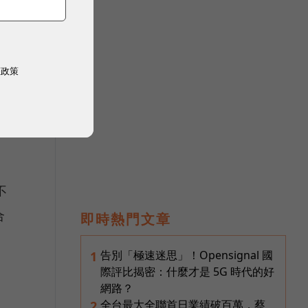
到
鄰，
權政策
不
合
即時熱門文章
告別「極速迷思」！Opensignal 國
1
際評比揭密：什麼才是 5G 時代的好
網路？
全台最大全聯首日業績破百萬，蔡
2