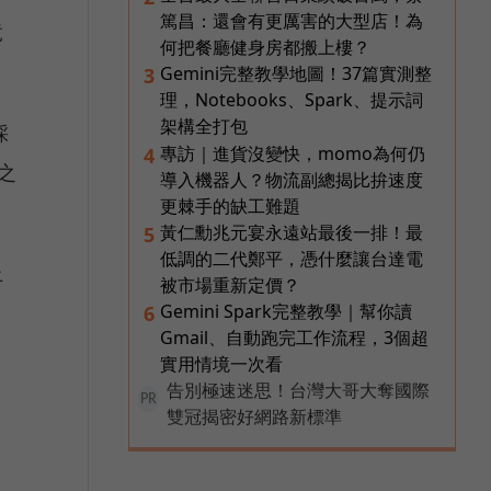
篤昌：還會有更厲害的大型店！為
竟
何把餐廳健身房都搬上樓？
Gemini完整教學地圖！37篇實測整
3
理，Notebooks、Spark、提示詞
架構全打包
採
專訪｜進貨沒變快，momo為何仍
4
之
導入機器人？物流副總揭比拚速度
更棘手的缺工難題
黃仁勳兆元宴永遠站最後一排！最
5
低調的二代鄭平，憑什麼讓台達電
上
被市場重新定價？
Gemini Spark完整教學｜幫你讀
6
Gmail、自動跑完工作流程，3個超
實用情境一次看
告別極速迷思！台灣大哥大奪國際
PR
雙冠揭密好網路新標準