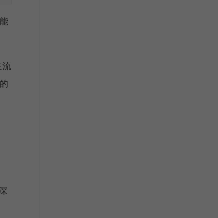
者能
主流
的
深