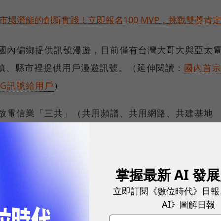
市場潛能的創新實踐！立即報名100 MVP，挑戰雙獎肯
在國內偏鄉提供訊號漫遊，目前僅有台灣大哥大與亞太
鄉鎮、縣市裡提供用戶漫遊訊號。（延伸閱讀：
國內首
G訊號給用戶
）
開放電信業「三共」（共用頻譜、共用網路、共建基地
地台、核心網路）成本較高，希望透過法規促進業者合
頻業者」同樣得在完成建設義務後，才能夠開台。
掌握最新 AI 發
頻譜位置空間，為期至少7天。
若以大富翁遊戲概念
立即訂閱《數位時代》日報
放玩家討論該把地擺在哪些路段。
AI》圖解日報