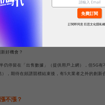
」的業者，自然有較大的合作空間，尤其是那些沒有搶
若有默契採取共頻共網，就會努力爭取讓頻段相鄰。
表態支持共網、共頻，雙方爭取的5G頻譜屆時是否相
訂閱即同意
巨思文化隱私
會是虛擬行動網路電信商（Mobile virtual
）的創新好機會？
多半仍停留在「出售數據」（提供用戶上網），但5G有
結），期待在頻譜競標結束後，有5大業者之外的創新
費漲不漲？