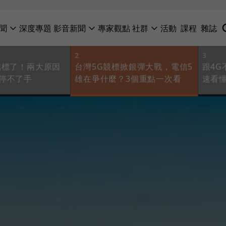
聞
深度專題
影音新聞
專家觀點
社群
活動
課程
雜誌
2
3
結標了！兩大原因
台灣5G競標掀銀彈大戰，電信5
跟4G
停不了手
雄在爭什麼？3個重點一次看
速看