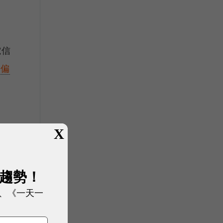
定
電信
宗偏
X
作，
展趨勢！
來解
、《一天一