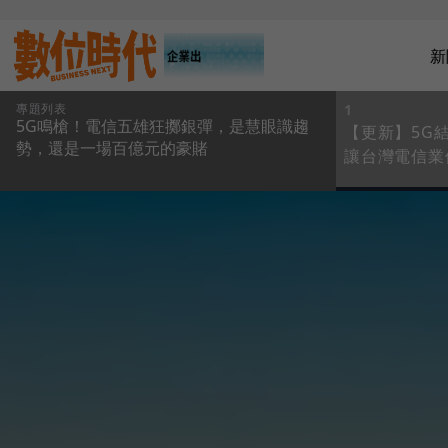
新
專題列表
1
5G鳴槍！電信五雄狂擲銀彈，是慧眼識趨
【更新】5G
勢，還是一場百億元的豪賭
讓台灣電信業