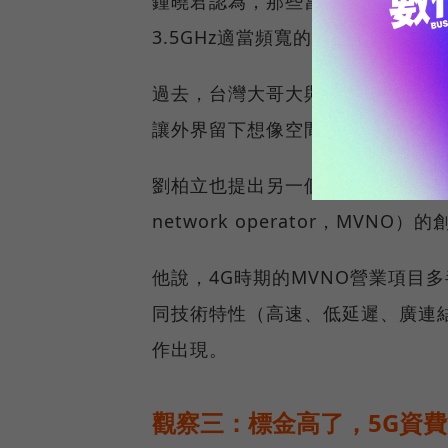
鍾曉君認為，那些當上頻段「鄰居
3.5GHz適當頻寬的電信公司，
過去，台灣大哥大與亞太電信皆曾
讓外界留下想像空間。
劉柏立也提出另一個思考方向，5G會不
network operator，MVNO
他說，4G時期的MVNO營業項目
同技術特性（高速、低延遲、廣連
作出現。
觀察三：標金高了，5G資