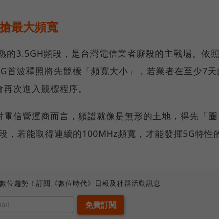
，搶最大頻寬
熟的3.5GH頻段，是台灣電信業者廝殺的主戰場。依
5G首波釋照將先競標「頻寬大小」，若業者在至少7天
會再次進入競標程序。
對電信營運商而言，頻譜就像是無形的土地，得先「圈
頻段，若能取得連續的100MHz頻寬，才能發揮5G特性
、數位趨勢！訂閱《數位時代》日報及社群活動訊息