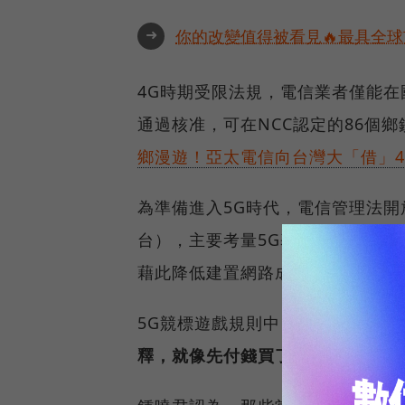
➜
你的改變值得被看見🔥最具全球
4G時期受限法規，電信業者僅能
通過核准，可在NCC認定的86個
鄉漫遊！亞太電信向台灣大「借」4
為準備進入5G時代，電信管理法
台），主要考量5G基礎建設（基
藉此降低建置網路成本，不過「共
5G競標遊戲規則中，留給業者協調
釋，就像先付錢買了幾塊地，再開