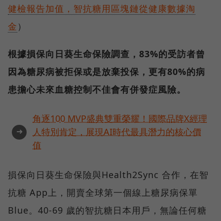
健檢報告加值，智抗糖用區塊鏈從健康數據淘
金
）
根據損保向日葵生命保險調查，83%的受訪者曾
因為糖尿病被拒保或是放棄投保，更有80%的病
患擔心未來血糖控制不佳會有併發症風險。
角逐100 MVP盛典雙重榮耀！國際品牌X經理
➜
人特別肯定，展現AI時代最具潛力的核心價
值
損保向日葵生命保險與Health2Sync 合作，在智
抗糖 App上，開賣全球第一個線上糖尿病保單
Blue。40-69 歲的智抗糖日本用戶，無論任何糖