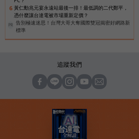
PC？
黃仁勳兆元宴永遠站最後一排！最低調的二代鄭平，
6
憑什麼讓台達電被市場重新定價？
告別極速迷思！台灣大哥大奪國際雙冠揭密好網路新
PR
標準
追蹤我們