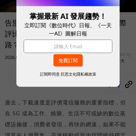
掌握最新 AI 發展趨勢！
告別「極速迷思」！Opensignal 國際
立即訂閱《數位時代》日報、《一天
評比揭密：什麼才是 5G 時代的好網
一AI》圖解日報
路？
sponsored by
2026.08.03
|
3C生活
台灣大哥大
訂閱即同意
巨思文化隱私權政策
分享
過去，下載速度是評價電信服務的重要指標，但
在 5G 成為工作、娛樂、生活不可或缺的數位基
礎設施後，消費者發現，再快的網速，如果不能
讓其在人潮聚集、高速移動或室內空間維持穩定