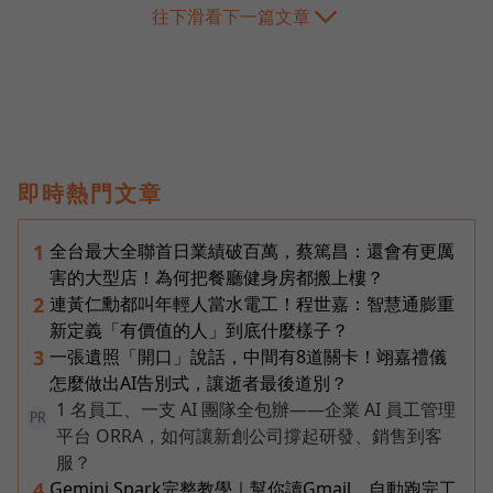
往下滑看下一篇文章
即時熱門文章
全台最大全聯首日業績破百萬，蔡篤昌：還會有更厲
1
害的大型店！為何把餐廳健身房都搬上樓？
連黃仁勳都叫年輕人當水電工！程世嘉：智慧通膨重
2
新定義「有價值的人」到底什麼樣子？
一張遺照「開口」說話，中間有8道關卡！翊嘉禮儀
3
怎麼做出AI告別式，讓逝者最後道別？
1 名員工、一支 AI 團隊全包辦——企業 AI 員工管理
PR
平台 ORRA，如何讓新創公司撐起研發、銷售到客
服？
Gemini Spark完整教學｜幫你讀Gmail、自動跑完工
4