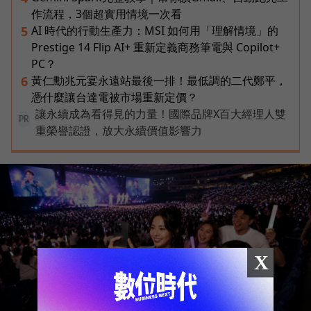
作流程，3個超實用情境一次看
AI 時代的行動生產力：MSI 如何用「理解情境」的
5
Prestige 14 Flip AI+ 重新定義商務筆電與 Copilot+
PC？
黃仁勳兆元宴永遠站最後一排！最低調的二代鄭平，
6
憑什麼讓台達電被市場重新定價？
讓永續成為看得見的力量！國際品牌X百大經理人雙
PR
重榮譽認證，放大永續價值影響力
X