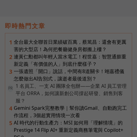
即時熱門文章
全台最大全聯首日業績破百萬，蔡篤昌：還會有更厲
1
害的大型店！為何把餐廳健身房都搬上樓？
連黃仁勳都叫年輕人當水電工！程世嘉：智慧通膨重
2
新定義「有價值的人」到底什麼樣子？
一張遺照「開口」說話，中間有8道關卡！翊嘉禮儀
3
怎麼做出AI告別式，讓逝者最後道別？
1 名員工、一支 AI 團隊全包辦——企業 AI 員工管理
PR
平台 ORRA，如何讓新創公司撐起研發、銷售到客
服？
Gemini Spark完整教學｜幫你讀Gmail、自動跑完工
4
作流程，3個超實用情境一次看
AI 時代的行動生產力：MSI 如何用「理解情境」的
5
Prestige 14 Flip AI+ 重新定義商務筆電與 Copilot+