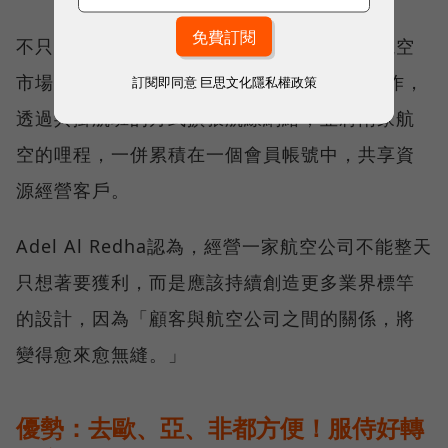
不只如此，阿聯酋航空近年也布局區域廉價航空
市場。2017年起與杜拜航空（Flydubai）合作，
訂閱即同意
巨思文化隱私權政策
透過共掛航班的方式擴張航線網絡，並將兩家航
空的哩程，一併累積在一個會員帳號中，共享資
源經營客戶。
Adel Al Redha認為，經營一家航空公司不能整天
只想著要獲利，而是應該持續創造更多業界標竿
的設計，因為「顧客與航空公司之間的關係，將
變得愈來愈無縫。」
優勢：去歐、亞、非都方便！服侍好轉