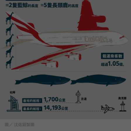
圖／ 沈佑穎製圖