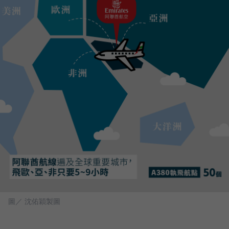
圖／ 沈佑穎製圖