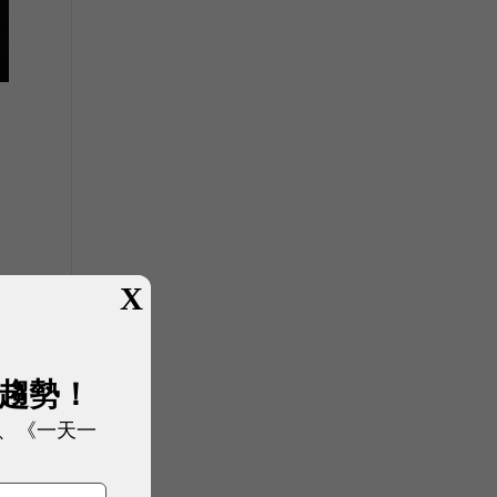
X
展趨勢！
、《一天一