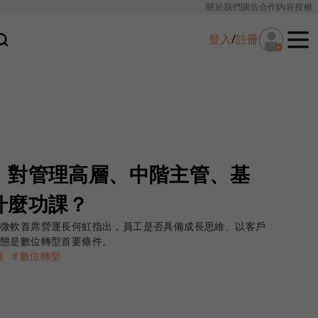
關於我們
廣告合作
內容授權
登入
/
註冊
！對管理高層、中階主管、基
什麼功課？
灣微軟首席營運長何虹指出，員工是否具備成長思維、以客戶
心態是數位轉型首要條件。
源
＃數位轉型