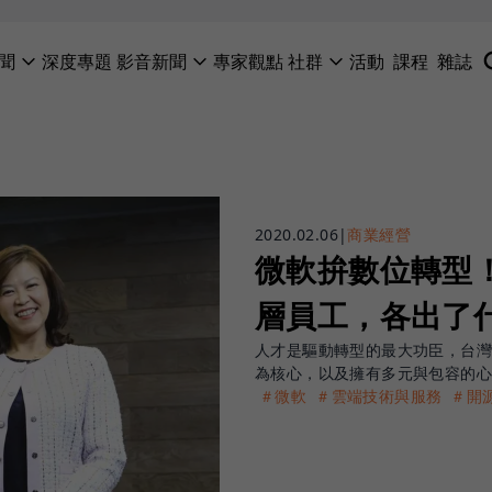
聞
深度專題
影音新聞
專家觀點
社群
活動
課程
雜誌
2020.02.06
|
商業經營
微軟拚數位轉型
層員工，各出了
人才是驅動轉型的最大功臣，台
為核心，以及擁有多元與包容的
＃微軟
＃雲端技術與服務
＃開