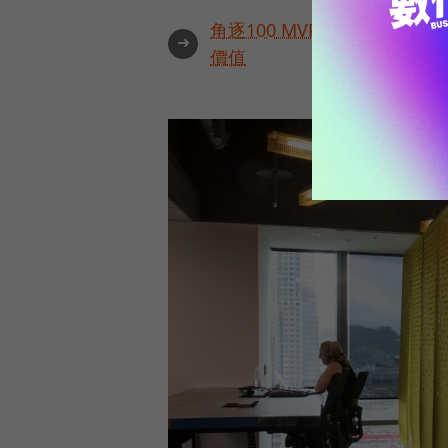
角逐100 MVP盛典雙重榮
➜
價值