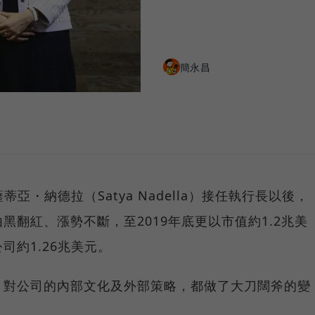
簡永昌
由薩蒂亞・納德拉（Satya Nadella）接任執行長以後，
黑翻紅、漲勢不斷，至2019年底更以市值約1.2兆美
司約1.26兆美元。
，對公司的內部文化及外部策略，都做了大刀闊斧的變