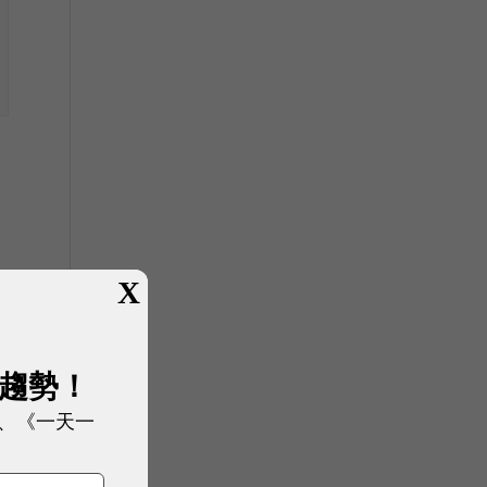
X
展趨勢！
、《一天一