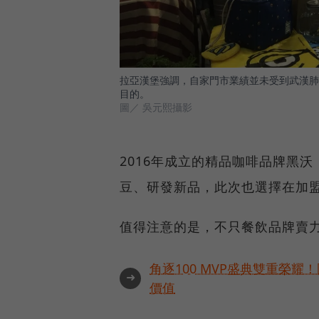
拉亞漢堡強調，自家門市業績並未受到武漢肺
目的。
圖／ 吳元熙攝影
2016年成立的精品咖啡品牌黑
豆、研發新品，此次也選擇在加
值得注意的是，不只餐飲品牌賣
角逐100 MVP盛典雙重榮
➜
價值