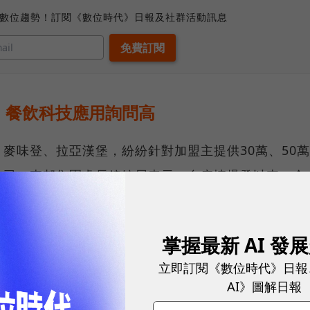
、數位趨勢！訂閱《數位時代》日報及社群活動訊息
，餐飲科技應用詢問高
麥味登、拉亞漢堡，紛紛針對加盟主提供30萬、50萬
公司、森邦集團處長鐘婉屏表示，自疫情爆發以來，全
響不大，推測與消費者習慣「外帶」有關。
情因素雖有影響，但餐飲與手搖飲業者卻在外帶市場看
掌握最新 AI 發
立即訂閱《數位時代》日報
AI》圖解日報