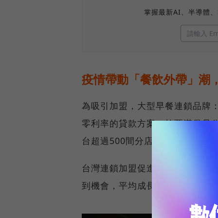
掌握最新AI、半導體
疫情帶動「餐飲外帶」潮
為吸引加盟，大型早餐連鎖品牌：
零利率的貸款方案。拉亞漢堡母
台超過500間分店業績持平，影
台灣連鎖加盟促進協會表示，疫
到機會，平均成長2~3成。