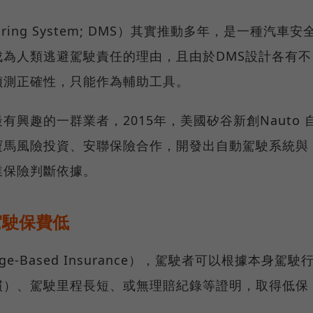
toring System; DMS）其實推動多年，是一種汽車安
為人類逃避駕駛責任的理由，且由於DMS設計各有不
偵測正確性，只能作為輔助工具。
興趣的一群業者，2015年，美國矽谷新創Nauto 
寶馬風險投資、安聯保險合作，開發出自動駕駛系統與
業保險判斷依據。
駕駛保費低
e-Based Insurance），駕駛者可以根據本身駕駛
慣）、駕駛里程長短、或無理賠紀錄等證明，取得低保