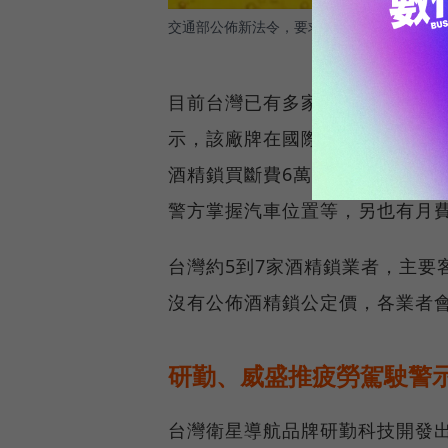
交通部公佈新法令，要求酒駕累犯必須支付酒
目前台灣已有多家酒精鎖業者，天
示，該廠牌在國際警用市場位居
酒精鎖買斷費6萬元，天基產品則
警方掌握汽車位置等，另也有月
台灣約5到7家酒精鎖業者，主要
沒有公佈酒精鎖公定價，各業者
研勤、威盛推疲勞駕駛警
台灣衛星導航品牌研勤科技開發出P