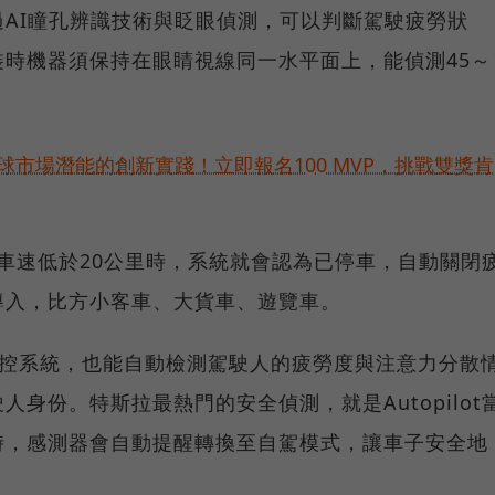
AI瞳孔辨識技術與眨眼偵測，可以判斷駕駛疲勞狀
時機器須保持在眼睛視線同一水平面上，能偵測45～
球市場潛能的創新實踐！立即報名100 MVP，挑戰雙獎肯
，當車速低於20公里時，系統就會認為已停車，自動關閉
導入，比方小客車、大貨車、遊覽車。
駕駛人監控系統，也能自動檢測駕駛人的疲勞度與注意力分散
身份。特斯拉最熱門的安全偵測，就是Autopilot
時，感測器會自動提醒轉換至自駕模式，讓車子安全地