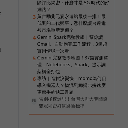
際評比揭密：什麼才是 5G 時代的好
網路？
全
黃仁勳兆元宴永遠站最後一排！最
3
低調的二代鄭平，憑什麼讓台達電
被市場重新定價？
Gemini Spark完整教學｜幫你讀
4
Gmail、自動跑完工作流程，3個超
自
實用情境一次看
Gemini完整教學地圖！37篇實測整
5
理，Notebooks、Spark、提示詞
架構全打包
專訪｜進貨沒變快，momo為何仍
6
導入機器人？物流副總揭比拚速度
更棘手的缺工難題
告別極速迷思！台灣大哥大奪國際
PR
雙冠揭密好網路新標準
行