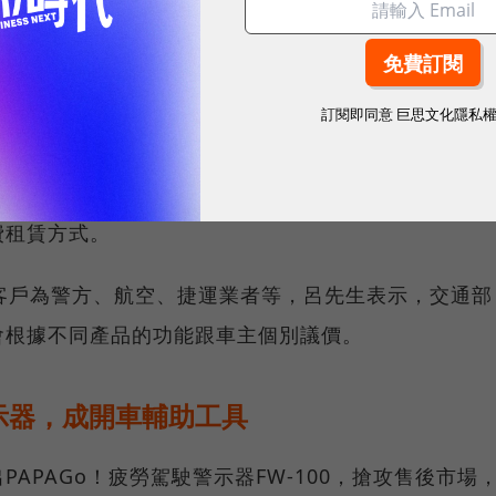
精鎖及相關訓練費用
圖／ 行政院
基工業主要代理德國Draeger品牌酒精鎖，呂先生表
訂閱即同意
巨思文化隱私
第一大，但售價也相對比美國或本土業者貴，市場預估
約7~12萬元，但功能更多，比方4G無線通訊可讓家人
費租賃方式。
客戶為警方、航空、捷運業者等，呂先生表示，交通部
會根據不同產品的功能跟車主個別議價。
示器，成開車輔助工具
APAGo！疲勞駕駛警示器FW-100，搶攻售後市場