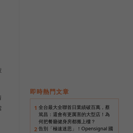
疲
即時熱門文章
情
全台最大全聯首日業績破百萬，蔡
1
當
篤昌：還會有更厲害的大型店！為
何把餐廳健身房都搬上樓？
告別「極速迷思」！Opensignal 國
2