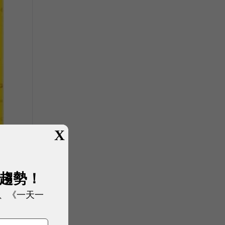
X
展趨勢！
、《一天一