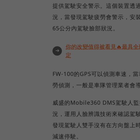
提供駕駛安全警示。這個裝置透過
況，當發現駕駛疲勞會警示，安裝
65公分內駕駛臉部狀況。
你的改變值得被看見🔥最具全
➜
定
FW-100的GPS可以偵測車速
勞偵測，一般是車隊管理業者會
威盛的Mobile360 DMS
況，運用人臉辨識技術來確認駕駛人
發現駕駛人雙手沒有在方向盤上
減速停駛。