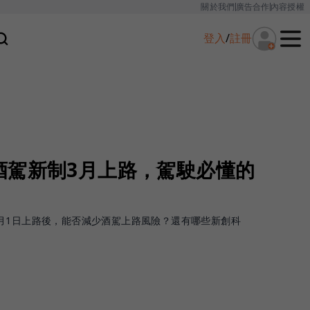
關於我們
廣告合作
內容授權
登入
/
註冊
酒駕新制3月上路，駕駛必懂的
月1日上路後，能否減少酒駕上路風險？還有哪些新創科