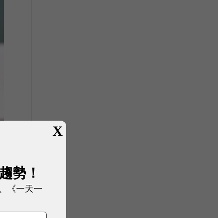
X
展趨勢！
、《一天一