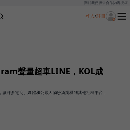
關於我們
廣告合作
內容授權
登入
/
註冊
gram聲量超車LINE，KOL成
漲價格，讓許多電商、媒體和公眾人物紛紛跳槽到其他社群平台，
。