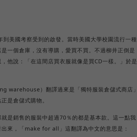
82年到美國考察受到的啟發。當時美國大學校園流行一種
店是一個倉庫，沒有導購，愛買不買。不過柳井正倒是
思，他說：「在這間店買衣服就像是買CD一樣。」於
othing warehouse）翻譯過來是「獨特服裝倉儲式商店
點正是倉儲式購物。
，那就是銷售的服裝中超過70％的都是基本款。這一點我
出來，「make for all」這翻譯為中文的意思是：