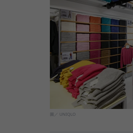
圖／ UNIQLO