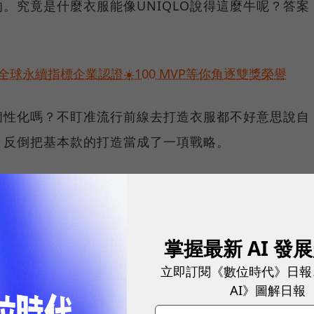
的。究竟是什麼衣服能像UNIQLO說得這麼牛呢？答案
球永續指標企業認證☀️100 MVP等你角逐雙獎榮譽
個性化嗎？不盯准流行前線去打造衣服都不好意思說自
好，反倒把基本款的打造當成了一項戰略。
明。UNIQLO這個戰略是跟它時代背景以及文化背景
掌握最新 AI 發
立即訂閱《數位時代》日報
景。當時社會上有一個數量龐大的群體，叫做窮忙族，
AI》圖解日報
們以為日本經濟將永遠繁榮，所以一發工資就立馬買買