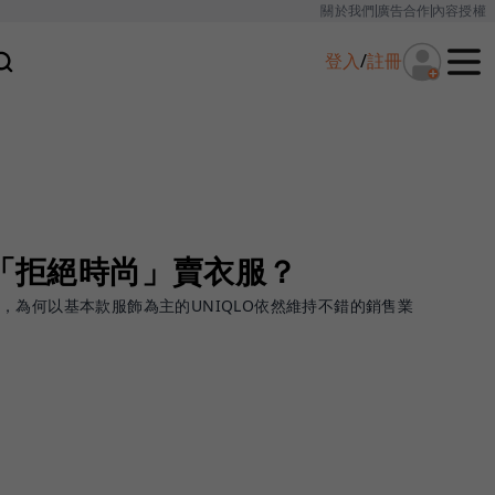
關於我們
廣告合作
內容授權
登入
/
註冊
用「拒絕時尚」賣衣服？
，為何以基本款服飾為主的UNIQLO依然維持不錯的銷售業