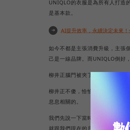
UNIQLO的衣服是為所有人打造
是基本款。
➜
AI提升效率，永續決定未來！全
如今不都是主張消費升級，主張
己是一線品牌。而UNIQLO倒
柳井正腦門被夾了嗎？
柳井正不傻，恰恰相反，還非常精
息息相關的。
我們先說一下當時日本的時代背
就跟我們現在的月光族一樣。他