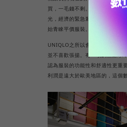
買，一毛錢不剩。好景不長，20
光，經濟的緊急剎車使得他們不
始青睞平價服裝。
UNIQLO之所以會選擇經營基
並不喜歡張揚。有一項調查顯示
認為服裝的功能性和舒適性更重要
利潤是遠大於歐美地區的，這個