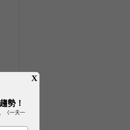
X
展趨勢！
、《一天一