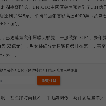
利潤率齊開花。UNIQLO中國區銷售額達到了331億
門店達到了848家。平均門店銷售額高達4000萬（約新
牌的10倍。
，已經連續六年蟬聯天貓雙十一服裝類TOP1。去年
台幣63億元），男女裝細分銷售額它都排在第一，甚至
一個第二。
、數位趨勢！訂閱《數位時代》日報及社群活動訊息
平庸啊，甚至跟時尚扯不上半毛錢關係，為什麼這些年大