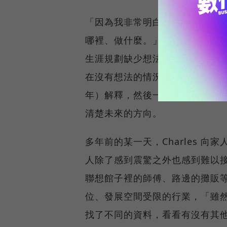
「因為我非常明白自己對於設計
哪裡、做什麼。」Charles 
生涯規劃缺少想法，導致無目的
在沒有想法的情況下只好胡亂填寫一
年）解釋，然後一路讀到碩班、
清楚未來的方向。
多年前的某一天，Charles 
人除了感到震驚之外也感到難以
聯想館子裡的師傅、路邊的攤販
位、發展空間受限的行業，「雖
找了不同的資料，看看有沒有其他可