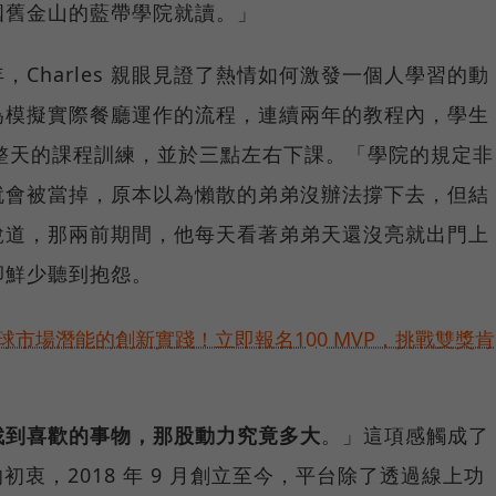
國舊金山的藍帶學院就讀。」
Charles 親眼見證了熱情如何激發一個人學習的動
為模擬實際餐廳運作的流程，連續兩年的教程內，學生
一整天的課程訓練，並於三點左右下課。「學院的規定非
就會被當掉，原本以為懶散的弟弟沒辦法撐下去，但結
笑著說道，那兩前期間，他每天看著弟弟天還沒亮就出門上
卻鮮少聽到抱怨。
球市場潛能的創新實踐！立即報名100 MVP，挑戰雙獎肯
找到喜歡的事物，那股動力究竟多大
。」這項感觸成了
e 平台的初衷，2018 年 9 月創立至今，平台除了透過線上功