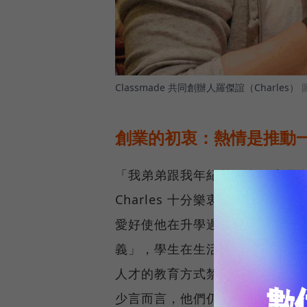
Classmade 共同創辦人羅傑誼（Charles）
創業的初衷：熱情是推動
「我弟弟跟我年紀差不多，生長
Charles 十分樂衷於具有創
愛好使他在升學過程中較少遭遇
義」，學生在生活備感壓力與挑
人才的教育方式禁錮了孩子們的
少言而言，他們仍有一定的選擇