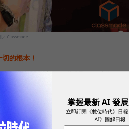
圖／ Classmade
一切的根本！
在同一個家庭，卻有完全不同的發展。」年少的
意的事物，且在成長過程中充分展露對於設計的熱情，這份
阻礙，即便過去十年香港教育同樣多崇尚「菁英主
掌握最新 AI 發
戰的情況下，工業化地製造「菁英」、培養特定產業的
立即訂閱《數位時代》日報
對於職業的想像空間，然而，對於可以相對有想法的青
AI》圖解日報
權可以走向理想的未來。