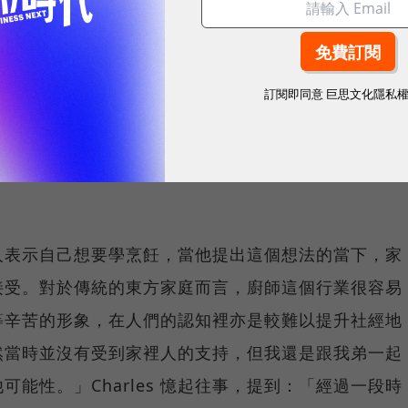
、創意領域深感興趣，所以我一直都知道要念什麼、去
提到，有別於自己，弟弟雖然擁有相同資源，但卻對於自身
訂閱即同意
巨思文化隱私
性的升學，與港、台許多面臨志願選擇的高中生一樣，
個科系，誤信學長姐對於 University（由你玩四
甚至出國留了學回來，卻發現自己在幾年之間仍然搞不
向家人表示自己想要學烹飪，當他提出這個想法的當下，家
接受。對於傳統的東方家庭而言，廚師這個行業很容易
等辛苦的形象，在人們的認知裡亦是較難以提升社經地
然當時並沒有受到家裡人的支持，但我還是跟我弟一起
能性。」Charles 憶起往事，提到：「經過一段時