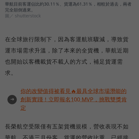
華航目前客運佔比約30.11％、貨運為61.31％，相較於過去，兩者
完全顛倒過來。
圖／ shutterstock
在全球旅行限制下，因為客運航班驟減，導致貨
運市場需求升溫，除了本來的全貨機，華航近期
也開始以客機載貨不載人的方式，補足貨運需
求。
你的改變值得被看見🔥最具全球市場潛能的
➜
創新實踐！立即報名100 MVP，挑戰雙獎肯
定
長榮航空受限僅有五架貨機規模，營收表現不如
華航，不過三月份客、貨運的營收比重，已經接