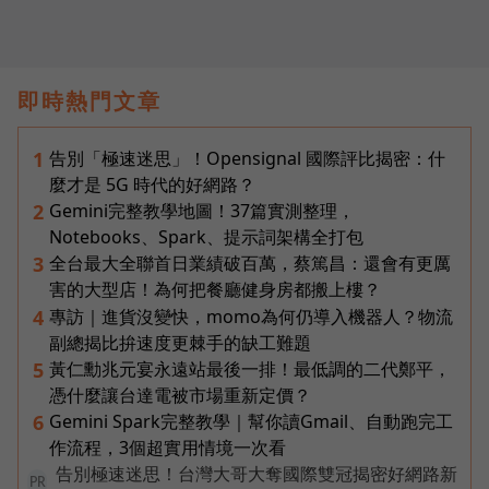
即時熱門文章
告別「極速迷思」！Opensignal 國際評比揭密：什
1
麼才是 5G 時代的好網路？
Gemini完整教學地圖！37篇實測整理，
2
Notebooks、Spark、提示詞架構全打包
全台最大全聯首日業績破百萬，蔡篤昌：還會有更厲
3
害的大型店！為何把餐廳健身房都搬上樓？
專訪｜進貨沒變快，momo為何仍導入機器人？物流
4
副總揭比拚速度更棘手的缺工難題
黃仁勳兆元宴永遠站最後一排！最低調的二代鄭平，
5
憑什麼讓台達電被市場重新定價？
Gemini Spark完整教學｜幫你讀Gmail、自動跑完工
6
作流程，3個超實用情境一次看
告別極速迷思！台灣大哥大奪國際雙冠揭密好網路新
PR