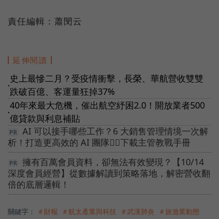
責任編輯：蕭閔云
延伸閱讀
史上最慘二月？受疫情衝擊，長榮、華航營收雙雙
●
跌破百億、客運量狂掉37%
40年來最大危機，催出航空紓困2.0！開放業者500
●
億貸款與利息補貼
AI 可以接手哪些工作？6 大銷售管理情境一次解
析！打造更高效的 AI 團隊👉🏻下載主管教戰手冊
擁有百萬會員資料，卻無法有效變現？【10/14
深度會員經營】從數據解讀到策略落地，解密營收翻
倍的底層邏輯！
關鍵字：
＃財報
＃航太產業與科技
＃武漢肺炎
＃旅遊業動態