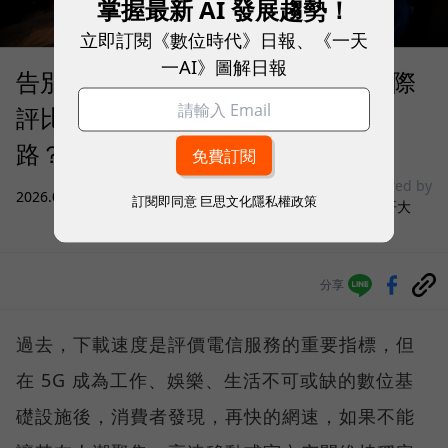
掌握最新 AI 發展趨勢！
立即訂閱《數位時代》日報、《一天
一AI》圖解日報
告別「極速迷思」！Opensignal 國際
評比揭密：什麼才是 5G 時代的好網
路？
sponsored by
2026.08.03
|
3C生活
訂閱即同意
巨思文化隱私權政策
台灣大哥大
分享
過去，下載速度是評價電信服務的重要指標，但
在 5G 成為工作、娛樂、生活不可或缺的數位基
礎設施後，消費者發現，再快的網速，如果不能