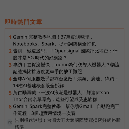
即時熱門文章
Gemini完整教學地圖！37篇實測整理，
1
Notebooks、Spark、提示詞架構全打包
告別「極速迷思」！Opensignal 國際評比揭密：什
2
麼才是 5G 時代的好網路？
專訪｜進貨沒變快，momo為何仍導入機器人？物流
3
副總揭比拚速度更棘手的缺工難題
全球AI伺服器幾乎都靠台廠做！鴻海、廣達、緯穎⋯
4
19檔AI基建概念股全拆解
黃仁勳再喊下一波AI浪潮是機器人！輝達Jetson
5
Thor台鏈名單曝光，這些可望成受惠族群
Gemini Spark完整教學｜幫你讀Gmail、自動跑完工
6
作流程，3個超實用情境一次看
告別極速迷思！台灣大哥大奪國際雙冠揭密好網路新
PR
標準