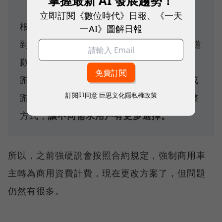
掌握最新 AI 發展趨勢！
立即訂閱《數位時代》日報、《一天
根據
數位時代報導
，Gogoro延燒兩週的騎
一AI》圖解日報
到飽禁外送風波於24日晚間10點向消費者道
歉，並釋出善意表示，不論是上班、通勤、
跑業務、買菜、環島、車聚、解鎖徽章，或
訂閱即同意
巨思文化隱私權政策
跑外送都不該受拘束，並宣布兩個資費調整
方式，
讓不同需求用戶有更多選擇。
所以，之前強硬說會按照合約規定，強制商用車
主轉為商用資費計費，現在更改方案了，但問題
仍然有很多。