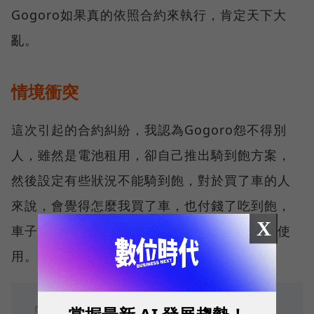
Gogoro如果真的依照合約來執行，肯定天下大
亂。
情境衝突
這次引起的合約糾紛，我認為Gogoro怨不得別
人，雖然是電池租用，卻自己推出騎到飽方案，
然後設定有些狀況不能騎到飽，對於買了車的人
來說，會覺得怎麼我買了車，也付錢了吃到飽，
X
車子卻好像仍然不是我自己的，不能隨心所欲使
用。
「對不起造成大家困擾了！」