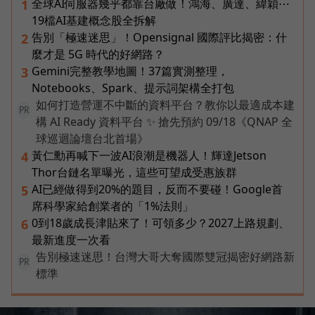
全球AI伺服器幾乎都靠台廠做！鴻海、廣達、緯穎⋯
1
19檔AI基建概念股全拆解
告別「極速迷思」！Opensignal 國際評比揭密：什
2
麼才是 5G 時代的好網路？
Gemini完整教學地圖！37篇實測整理，
3
Notebooks、Spark、提示詞架構全打包
如何打造營運不中斷的資料平台？教你以最適成本建
PR
構 AI Ready 資料平台 ✨ 搶先預約 09/18《QNAP 全
球巡迴論壇台北首場》
黃仁勳再喊下一波AI浪潮是機器人！輝達Jetson
4
Thor台鏈名單曝光，這些可望成受惠族群
AI已經做得到20%的題目，反而不要碰！Google首
5
席科學家給創業者的「1%法則」
0到18歲成長津貼來了！可領多少？2027上路規劃、
6
最新進度一次看
告別極速迷思！台灣大哥大奪國際雙冠揭密好網路新
PR
標準