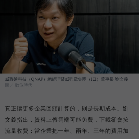
威聯通科技（QNAP）總經理暨威強電集團（IEI）董事長 劉文義
圖／ 數位時代
真正讓更多企業回頭計算的，則是長期成本。劉
文義指出，資料上傳雲端可能免費，下載卻會按
流量收費；當企業把一年、兩年、三年的費用加