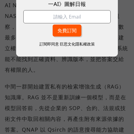
一AI》圖解日報
AI NAS 不是「多了 AI 功能的 NAS」，而是
NAS 在企業工作流裡換了位置。 依 QNAP 觀
察，目前客戶大致分布在一條導入光譜上。人數
最多的一群，仍在把資料集中、分類、清理與建
訂閱即同意
巨思文化隱私權政策
立權限。這一步看似與 AI 無關，卻決定後續系統
能不能找到正確資料、辨識版本，並把答案交給
有權限的人。
中間一群開始建置私有的檢索增強生成（RAG）
知識庫。RAG 並不是重新訓練一個模型，而是在
模型回答前，先從企業的 SOP、合約、法規或技
術文件中取回相關內容，再產生附有來源依據的
答案。QNAP 以 Qsirch 的語意搜尋能力協助建