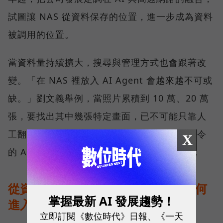
試圖讓 NAS 從資料保存的位置，進一步成為資料
被調用的位置。
當資料量持續擴大，搜尋與管理方式也會跟著改
變。「在 NAS 裡放入 AI Agent 會越來越不可或
缺。」劉文義舉例，當照片累積到 10 萬、20 萬
張，要找出其中幾張特定畫面，已不可能只靠人
工翻找。此時，能理解內容、接受自然語言指令
X
的 AI 工具，會從加分功能逐漸變成必要條件。
從資料治理到地端推論：AI NAS 如何
掌握最新 AI 發展趨勢！
進入企業工作流？
立即訂閱《數位時代》日報、《一天