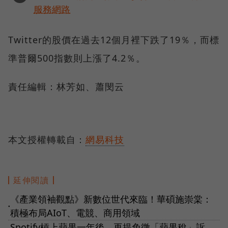
服務網路
Twitter的股價在過去12個月裡下跌了19％，而標
準普爾500指數則上漲了4.2％。
責任編輯：林芳如、蕭閔云
本文授權轉載自：
網易科技
延伸閱讀
《產業領袖觀點》新數位世代來臨！華碩施崇棠：
●
積極布局AIoT、電競、商用領域
Spotify槓上蘋果一年後，再提免徵「蘋果稅」訴