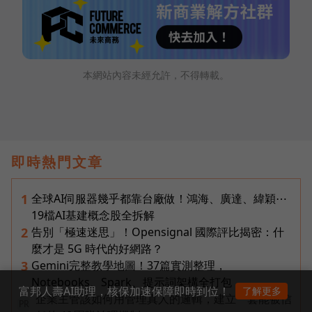
本網站內容未經允許，不得轉載。
即時熱門文章
全球AI伺服器幾乎都靠台廠做！鴻海、廣達、緯穎⋯
1
19檔AI基建概念股全拆解
告別「極速迷思」！Opensignal 國際評比揭密：什
2
麼才是 5G 時代的好網路？
Gemini完整教學地圖！37篇實測整理，
3
Notebooks、Spark、提示詞架構全打包
富邦人壽AI助理，核保加速保障即時到位！
了解更多
企業主管該如何用管理真人的邏輯，建立一套能被信
PR