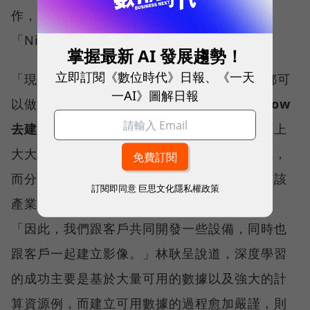
作，蒐集相關數據、想像資料，建立所謂的
「Niche Data」。
掌握最新 AI 發展趨勢！
立即訂閱《數位時代》日報、《一天
「現在想做 AI ，Open sourse 很多，大家都可
一AI》圖解日報
以做，但是要做得好你需要有
利基的 knowhow
去建立模型
，」創辦人林耿呈指出，高爾夫球上
大大小小的坑洞非常多，首先得定義何謂瑕疵，
而分辨的過程除了要有好的數據來源，亦要有該
訂閱即同意
巨思文化隱私權政策
產業的「domain knowhow」 來進行標記，
「因此，我們跟客戶共同開發一些設備，同時也
跟客戶一起建立影像。」林耿呈說道，深度學習
的成功主要是基於大量可用的數據以及強大的計
算資源例，而建立可用數據的過程愈加嚴謹，則