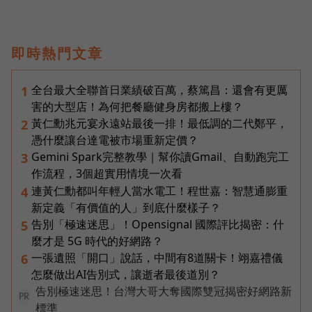
即時熱門文章
全台最大全聯首日業績破百萬，蔡篤昌：還會有更厲
1
害的大型店！為何把餐廳健身房都搬上樓？
黃仁勳兆元宴永遠站最後一排！最低調的二代鄭平，
2
憑什麼讓台達電被市場重新定價？
Gemini Spark完整教學｜幫你讀Gmail、自動跑完工
3
作流程，3個超實用情境一次看
連黃仁勳都叫年輕人當水電工！程世嘉：智慧通膨重
4
新定義「有價值的人」到底什麼樣子？
告別「極速迷思」！Opensignal 國際評比揭密：什
5
麼才是 5G 時代的好網路？
一張遺照「開口」說話，中間有8道關卡！翊嘉禮儀
6
怎麼做出AI告別式，讓逝者最後道別？
告別極速迷思！台灣大哥大奪國際雙冠揭密好網路新
PR
標準