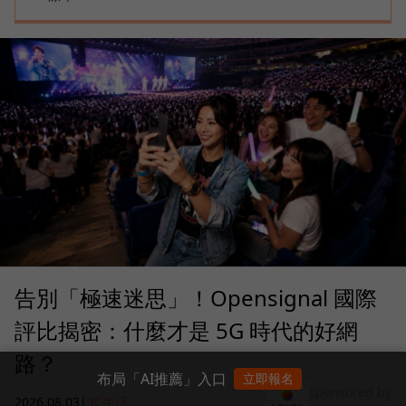
告別「極速迷思」！Opensignal 國際
評比揭密：什麼才是 5G 時代的好網
路？
布局「AI推薦」入口
立即報名
sponsored by
2026.08.03
|
3C生活