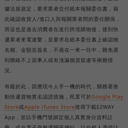
據法規規定，要求業者交付紙本報關委任書，藉
此確認收貨人/進口人與報關業者間的委任關係，
而這也是過去消費者在進行跨境購物後，接到快
遞業者來電連繫，並要求在紙本委任書上確認物
名稱、金額並簽名，不過在一來一往中，難免遇
到聯絡不上當事人或有洩漏個資疑慮等兩難情
況。
有鑑於此，因應現今人手一機的時代，關務署推
動快遞貨物實名認證措施，民眾可於
Google Play
Store
或
Apple iTunes Store
搜尋下載EZWAY
App，並以手機門號綁定個人真實身分資料註
冊，或在電子商務通關平網站，以自然人憑證註