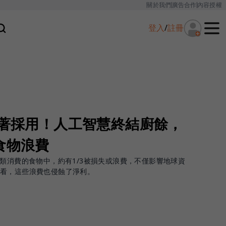
關於我們
廣告合作
內容授權
登入
/
註冊
搶著採用！人工智慧終結廚餘，
食物浪費
人類消費的食物中，約有1/3被損失或浪費，不僅影響地球資
來看，這些浪費也侵蝕了淨利。