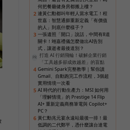
何把餐廳健身房都搬上樓？
連黃仁勳都叫年輕人當水電工！程
2
世嘉：智慧通膨重新定義「有價值
的人」到底什麼樣子？
一張遺照「開口」說話，中間有8道
3
關卡！翊嘉禮儀怎麼做出AI告別
式，讓逝者最後道別？
打造 AI 行銷飛輪！破解企業行銷
PR
「工具越多卻成效越差」的盲點
Gemini Spark完整教學｜幫你讀
4
Gmail、自動跑完工作流程，3個超
實用情境一次看
AI 時代的行動生產力：MSI 如何用
5
「理解情境」的 Prestige 14 Flip
AI+ 重新定義商務筆電與 Copilot+
PC？
黃仁勳兆元宴永遠站最後一排！最
6
食
低調的二代鄭平，憑什麼讓台達電