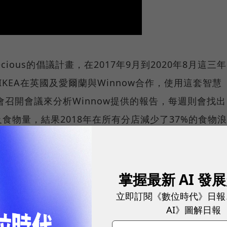
recious的倡議計畫，在2017年9月到2020年8月這三年
KEA在英國及愛爾蘭與Winnow合作，使用這套智慧
會召開會議來分析Winnow提供的報告，每週則會找出
食物量，結果2018年在所有分店減少了37%的食物浪
省下140萬英鎊（約新台幣5,115萬元）。
材，每年超過100萬磅
掌握最新 AI 發
立即訂閱《數位時代》日報
分公司幾乎都設有員工餐廳，這家向來強調永續發展的公
AI》圖解日報
廳及1,000間自助廚房，供餐流程的每個環節，包括