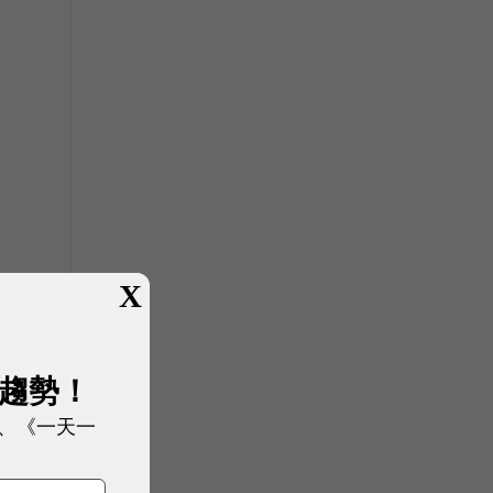
X
展趨勢！
、《一天一
採