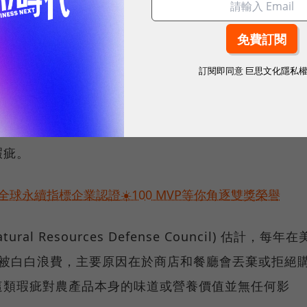
要遵循Google的永續發展目標。
「外觀醜陋的蔬菜」，也就是因外觀瑕疵而賣相不佳的蔬
訂閱即同意
巨思文化隱私
這些可能無人收購的農產品採購進來，2018年採購量
鈴薯、香蕉等；如此一來不僅能以較低的價格購入食物
不致白白遭到丟棄，其實這類農產品只要做成餐點，食
瑕疵。
球永續指標企業認證☀️100 MVP等你角逐雙獎榮譽
l Resources Defense Council) 估計，每年在
會被白白浪費，主要原因在於商店和餐廳會丟棄或拒絕
這類瑕疵對農產品本身的味道或營養價值並無任何影