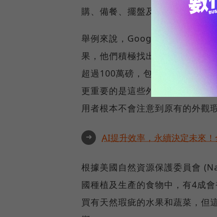
購、備餐、擺盤及廚餘處理都規定
舉例來說，Google大量採購
果，他們積極找出這類供應商，將
超過100萬磅，包括胡蘿蔔、馬
更重要的是這些外觀不佳的蔬果
用者根本不會注意到原有的外觀
➜
AI提升效率，永續決定未來！全
根據美國自然資源保護委員會 (Natura
國種植及生產的食物中，有4成
買有天然瑕疵的水果和蔬菜，但