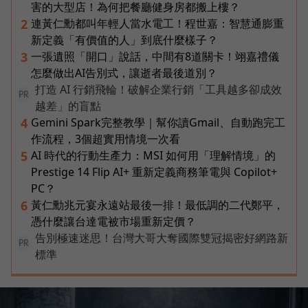
害的大型店！為何把餐廳健身房都搬上樓？
連黃仁勳都叫年輕人當水電工！程世嘉：智慧通膨重
2
新定義「有價值的人」到底什麼樣子？
一張遺照「開口」說話，中間有8道關卡！翊嘉禮儀
3
怎麼做出AI告別式，讓逝者最後道別？
打造 AI 行銷飛輪！破解企業行銷「工具越多卻成效
PR
越差」的盲點
Gemini Spark完整教學｜幫你讀Gmail、自動跑完工
4
作流程，3個超實用情境一次看
AI 時代的行動生產力：MSI 如何用「理解情境」的
5
Prestige 14 Flip AI+ 重新定義商務筆電與 Copilot+
PC？
黃仁勳兆元宴永遠站最後一排！最低調的二代鄭平，
6
憑什麼讓台達電被市場重新定價？
告別極速迷思！台灣大哥大奪國際雙冠揭密好網路新
PR
標準