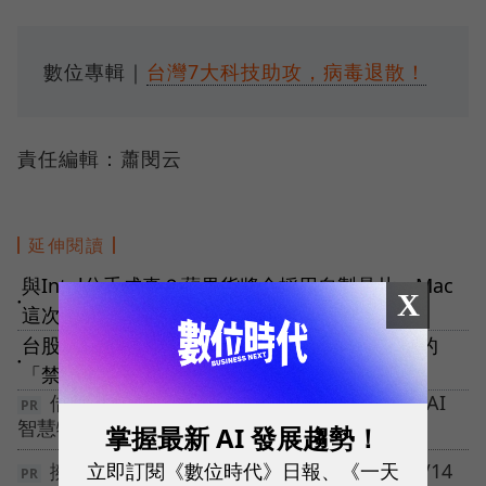
數位專輯｜
台灣7大科技助攻，病毒退散！
責任編輯：蕭閔云
延伸閱讀
與Intel分手成真？蘋果貨將全採用自製晶片，Mac
X
●
這次為何擁抱ARM架構？
台股83天內指數狂奔2956點！史上第４次實施的
●
「禁空令」是什麼？成效好嗎？
借書居然能像點外送一樣快？台中市政府用 AI
智慧物流讓全城圖書動起來
掌握最新 AI 發展趨勢！
立即訂閱《數位時代》日報、《一天
擁有百萬會員資料，卻無法有效變現？【10/14