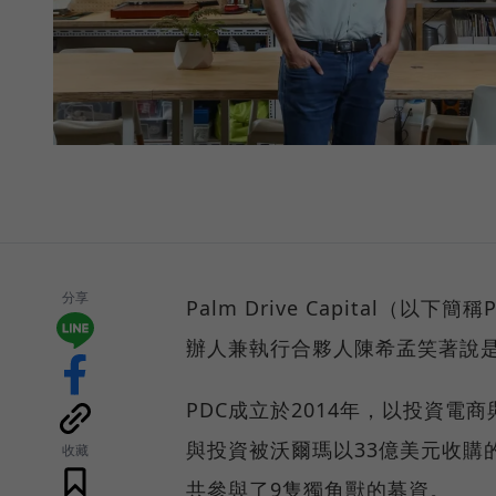
分享
Palm Drive Capital
辦人兼執行合夥人陳希孟笑著說
PDC成立於2014年，以投資
與投資被沃爾瑪以33億美元收購的電商
收藏
共參與了9隻獨角獸的募資。