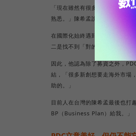
「現在雖然有很多回到台灣的海
熟悉。」陳希孟說，「台灣人才
在國際化始終遇到困難，陳希孟
二是找不到「對的人」。
因此，他認為除了募資之外，PD
結，「很多新創想要走海外市場
助的。」
目前人在台灣的陳希孟最後也打
BP（Business Plan）給我。」
PDC立意美好，但仍不能