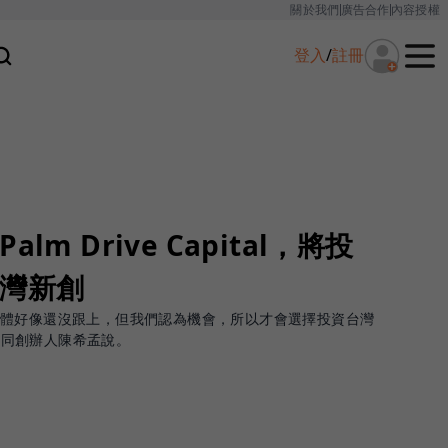
關於我們
廣告合作
內容授權
登入
/
註冊
lm Drive Capital，將投
台灣新創
軟體好像還沒跟上，但我們認為機會，所以才會選擇投資台灣
al的共同創辦人陳希孟說。