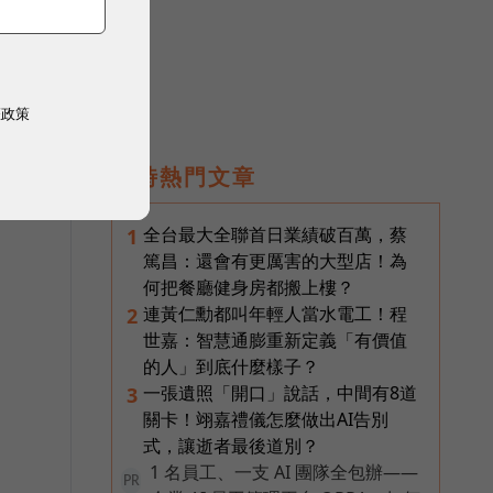
權政策
即時熱門文章
全台最大全聯首日業績破百萬，蔡
1
篤昌：還會有更厲害的大型店！為
何把餐廳健身房都搬上樓？
連黃仁勳都叫年輕人當水電工！程
2
世嘉：智慧通膨重新定義「有價值
的人」到底什麼樣子？
一張遺照「開口」說話，中間有8道
3
關卡！翊嘉禮儀怎麼做出AI告別
式，讓逝者最後道別？
1 名員工、一支 AI 團隊全包辦——
PR