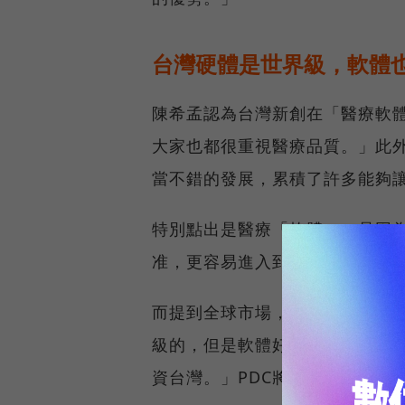
台灣硬體是世界級，軟體
陳希孟認為台灣新創在「醫療軟
大家也都很重視醫療品質。」此
當不錯的發展，累積了許多能夠
特別點出是醫療「軟體」，是因
准，更容易進入到全球市場。
而提到全球市場，陳希孟認為「
級的，但是軟體好像還沒有跟上
資台灣。」PDC將會挪出1-2,0