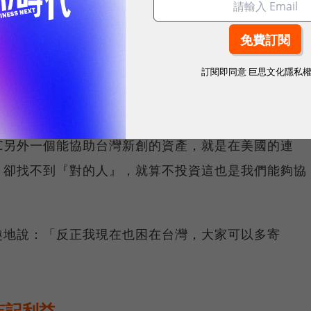
外創業家，但是還是有很多本土新創對於海外市場並不
真的很多，但是要拿到更高的估值，還是要走出去。」
訂閱即同意
巨思文化隱私
認為有兩大關鍵：一是從一開始就沒有瞄準國際市場；
C另外一個能協助台灣新創的資產，就是在美國的連
，卻找不到『對的人』，就算不投資這也是我們能夠協
趣地說：「反正我現在也困在台灣，大家可以多寄
忘記利益