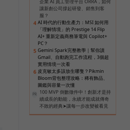
企業 AI 員工管理平台 ORRA，如何
讓新創公司撐起研發、銷售到客
服？
AI 時代的行動生產力：MSI 如何用
4
「理解情境」的 Prestige 14 Flip
AI+ 重新定義商務筆電與 Copilot+
PC？
Gemini Spark完整教學｜幫你讀
5
Gmail、自動跑完工作流程，3個超
實用情境一次看
皮克敏太多該放生哪隻？Pikmin
6
Bloom背包整理攻略：稀有飾品、
圖鑑與容量一次懂
100 MVP 倒數徵件中！創新才是持
PR
續成長的動能，永續才能成就傳奇
不敗的經典➤讓每一步改變被看見