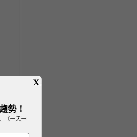
X
展趨勢！
、《一天一