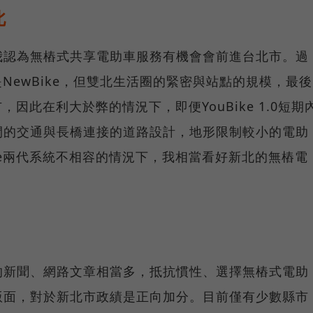
北
我認為無樁式共享電助車服務有機會會前進台北市。過
則是NewBike，但雙北生活圈的緊密與站點的規模，最後
市，因此在利大於弊的情況下，即便YouBike 1.0短期
間的交通與長橋連接的道路設計，地形限制較小的電助
ike兩代系統不相容的情況下，我相當看好新北的無樁電
的新聞、網路文章相當多，抵抗慣性、選擇無樁式電助
版面，對於新北市政績是正向加分。目前僅有少數縣市