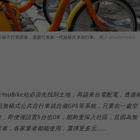
，新北市卻不打算跟進，還要引進新一代無樁共享自行車。
圖／ shutterstock
ouBike站必須先找到土地，再請來台電配電，透過
但無樁式公共自行車就自備GPS等系統，只要在一處空
，即便僅設置5台也OK，能夠更深入社區，且因為無
業者，各家業者都能使用，選擇更多元……