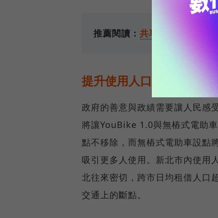
推薦閱讀：
共享機車WeMo
提升使用人口
政府的善意與政績需要讓人民感
將讓YouBike 1.0與無樁
點不移除，而無樁式電助車設點
吸引更多人使用。新北市內使用
北往來密切，跨市日均租借人口超過2
交通上的斷點。