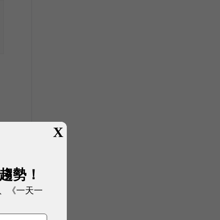
X
，
其
展趨勢！
、《一天一