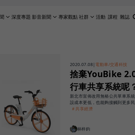
聞
深度專題
影音新聞
專家觀點
社群
活動
課程
雜誌
2020.07.08
|
電動車/交通科技
捨棄YouBike
行車共享系統呢
新北市宣佈改用無樁公共單車系統
設成本更低，也能夠接觸到更多
＃共享經濟
林梓鈞