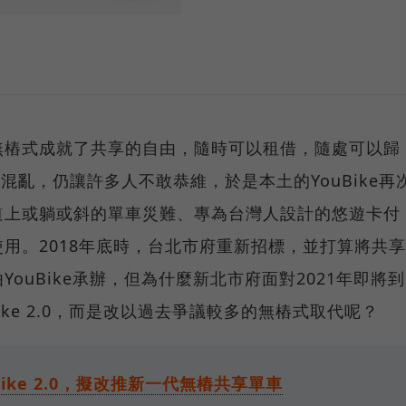
無樁式成就了共享的自由，隨時可以租借，隨處可以歸
的混亂，仍讓許多人不敢恭維，於是本土的YouBike再
道上或躺或斜的單車災難、專為台灣人設計的悠遊卡付
用。2018年底時，台北市府重新招標，並打算將共享
ouBike承辦，但為什麼新北市府面對2021年即將到
ike 2.0，而是改以過去爭議較多的無樁式取代呢？
ike 2.0，擬改推新一代無樁共享單車