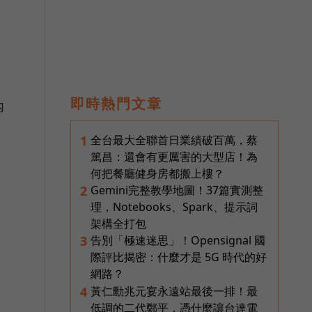
即時熱門文章
內
全台最大全聯首日業績破百萬，蔡
1
篤昌：還會有更厲害的大型店！為
何把餐廳健身房都搬上樓？
Gemini完整教學地圖！37篇實測整
2
理，Notebooks、Spark、提示詞
架構全打包
告別「極速迷思」！Opensignal 國
3
際評比揭密：什麼才是 5G 時代的好
網路？
黃仁勳兆元宴永遠站最後一排！最
4
低調的二代鄭平，憑什麼讓台達電