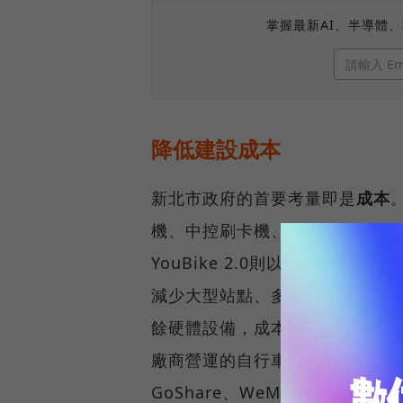
掌握最新AI、半導體
降低建設成本
新北市政府的首要考量即是
成本
機、中控刷卡機、電路配線，站
YouBike 2.0則以「樁」
減少大型站點、多餘機台的費用
餘硬體設備，成本最低。此外，
廠商營運的自行車，市府期待如
GoShare、WeMo、iRen