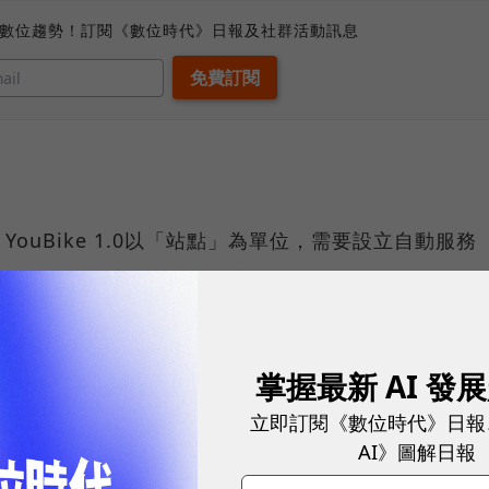
、數位趨勢！訂閱《數位時代》日報及社群活動訊息
。YouBike 1.0以「站點」為單位，需要設立自動服務
位規畫門檻較高，成本也較高，一台車約需要5萬；
為單位，一樁一車，透過樁上的太陽能板充電、刷卡付費等等
，成本減少約3萬；無樁式電助車以車為單位，不需要
掌握最新 AI 發
因為僅需要設置停車格與電子圍籬，圍籬內可以有不同
立即訂閱《數位時代》日報
目前的共享機車一樣的發展軌跡，有多家廠商，如：
AI》圖解日報
t，促成良性競爭，讓消費者可以有更多選擇。