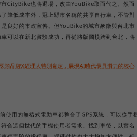
市CityBike也將退場，改由YouBike取而代之。然而
除了降低成本外，冠上縣市名稱的共享自行車，不管對
是良好的市政宣傳。但YouBike的城市象徵與台北市
助車可以在新北實驗成功，再從將版圖橫跨到台北，將
耀！國際品牌X經理人特別肯定，展現AI時代最具潛力的核心
北市目前使用的無樁式電助車都整合了GPS系統，可以從手
，符合這個世代的手機使用者需求。找到車後，以實名
行車傷害險的投保率，掃碼付款也大大增加方便性，但