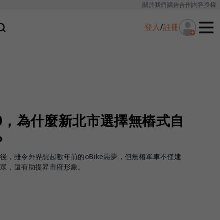
關於我們
廣告合作
內容授權
登入
/
註冊
 2.0，為什麼新北市選擇無樁式自
？
後，雖令外界想起數年前的oBike惡夢，但無樁單車不僅建
民眾，還有助提昇市府形象。