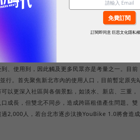
完成破億元A輪融資，擴大車聯網中心徵才計畫
訂閱即同意
巨思文化隱私
受到、使用到，因此觸及更多民眾亦是考量之一。目前
式電助車並行。首先聚焦新北市內的使用人口，目前暫定原先
將可以更深入社區與各個景點，如淡水、新店、三重，
人口成長，但雙北不同步，造成跨區租借產生問題。雙
,000人，若台北市逐步汰換YouBike 1.0將會造