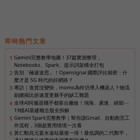
即時熱門文章
Gemini完整教學地圖！37篇實測整理，
1
Notebooks、Spark、提示詞架構全打包
告別「極速迷思」！Opensignal 國際評比揭密：什
2
麼才是 5G 時代的好網路？
專訪｜進貨沒變快，momo為何仍導入機器人？物流
3
副總揭比拚速度更棘手的缺工難題
全球AI伺服器幾乎都靠台廠做！鴻海、廣達、緯穎⋯
4
19檔AI基建概念股全拆解
Gemini Spark完整教學｜幫你讀Gmail、自動跑完工
5
作流程，3個超實用情境一次看
黃仁勳兆元宴永遠站最後一排！最低調的二代鄭平，
6