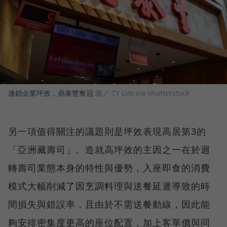
連鎖企業坪效，鼎泰豐奪冠
圖／ TY Lim via shutterstock
另一項值得關注的議題則是坪效表現高居第3的
「亞洲藏壽司」。造就高坪效的主因之一在於迴
轉壽司業態本身的特性與優勢，入座即食的消費
模式大幅削減了因烹調料理與送餐延遲導致的時
間損失與錯誤率，且由於不需送餐動線，因此能
夠安排密集度更高的座位配置，加上客單價與同