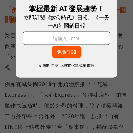
掌握最新 AI 發展趨勢！
「外用市場」成為連鎖餐飲通路下一個
立即訂閱《數位時代》日報、《一天
關鍵戰場
一AI》圖解日報
跨足外送與開展以外帶為主的中小型店為台灣餐
飲業近年提升坪效的關鍵策略之一，尤其龐大的
「外用商機」在後疫情消費時代中更加受到重
訂閱即同意
巨思文化隱私權政策
視。
例如瓦城集團2018年開始陸續推出「瓦城
Express」、「大心Express」等特殊店型，銷售
製作快速省時、便於外帶的料理，除了積極與第
三方外帶平台合作外，2020年進一步推出自有
LINE線上點餐外帶平台「點來速」，搭配多款個