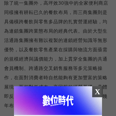
除了統一集團外，高坪效30強中的全家便利商店
同樣擁有耕耘已久的餐飲布局，而三商集團則是
具備橫跨餐飲與零售多品牌的扎實營運經驗，均
為連鎖集團跨業態布局的經典代表。由於大型生
活通路集團擁有難以複製的連鎖經營知識等無形
優勢，以及餐飲零售產業在採購與物流方面亟需
的規模經濟與議價能力，加上貫穿全集團的共通
會員機制、跨通路交叉銷售服務等多元策略操
作，在面對消費者時自然能夠有更加豐富的策略
展現，而相對低成本、高回報的經營基礎，具體
X
即反映在優異的坪效表現上，也是大型集團近幾
年布局的關鍵。