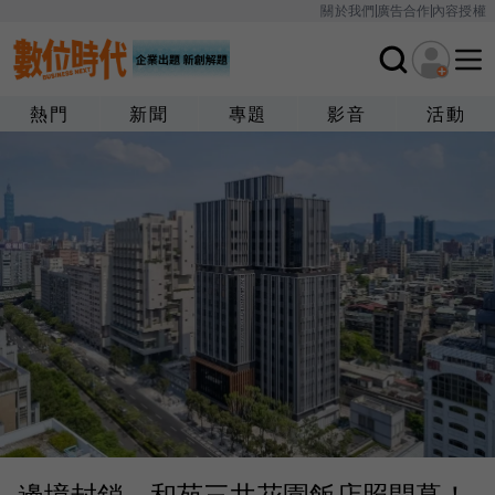
關於我們
廣告合作
內容授權
熱門
新聞
專題
影音
活動
邊境封鎖，和苑三井花園飯店照開幕！