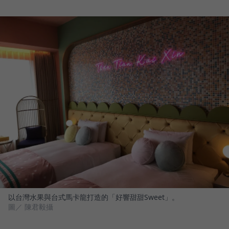
以台灣水果與台式馬卡龍打造的「好響甜甜Sweet」。
圖／ 陳君毅攝