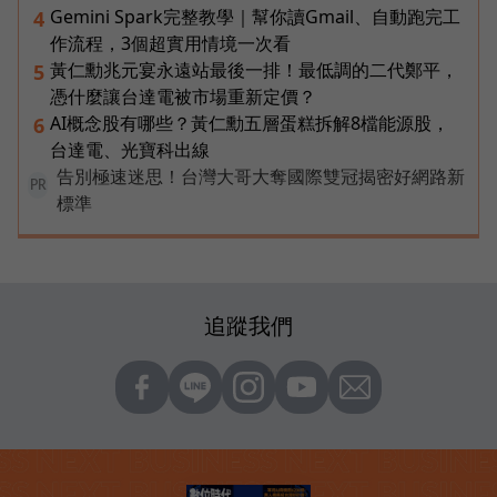
Gemini Spark完整教學｜幫你讀Gmail、自動跑完工
4
作流程，3個超實用情境一次看
黃仁勳兆元宴永遠站最後一排！最低調的二代鄭平，
5
憑什麼讓台達電被市場重新定價？
AI概念股有哪些？黃仁勳五層蛋糕拆解8檔能源股，
6
台達電、光寶科出線
告別極速迷思！台灣大哥大奪國際雙冠揭密好網路新
PR
標準
追蹤我們