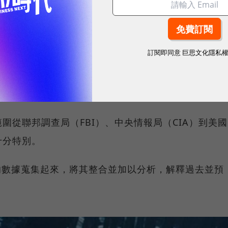
訂閱即同意
巨思文化隱私
秘的公司之一，據傳該公司曾利用數據技術，協助美軍找到
的藏身處，並分析阿富汗境內的炸彈分布樣態，降低美
圍從聯邦調查局（FBI）、中央情報局（CIA）到美國
十分特別。
零散的數據蒐集起來，將其整合並加以分析，解釋過去並預