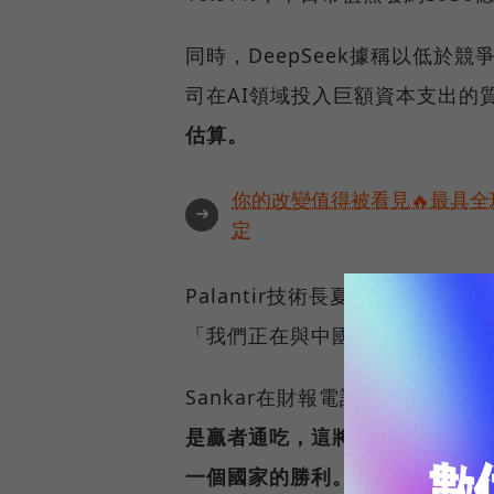
同時，DeepSeek據稱以低
司在AI領域投入巨額資本支出的
估算。
你的改變值得被看見🔥最具全
➜
定
Palantir技術長夏姆·桑卡爾（S
「我們正在與中國交戰。」
Sankar在財報電話會議上表示，
是贏者通吃，這將是一場涉及整
一個國家的勝利。」