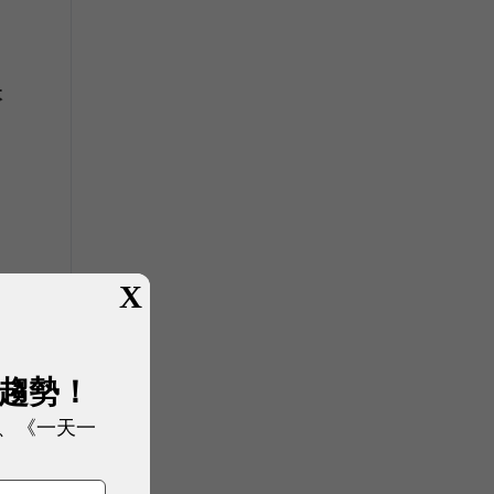
本
X
展趨勢！
、《一天一