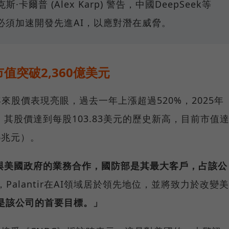
斯·卡爾普 (Alex Karp) 警告，中國DeepSeek等
必須加速開發先進AI，以應對潛在威脅。
市值突破2,360億美元
近年來股價表現亮眼，過去一年上漲超過520%，2025年
，其股價達到每股103.83美元的歷史新高，目前市值
76兆元）。
來自與美國政府的業務合作，國防部是其最大客戶，占該公
Palantir在AI領域居於領先地位，並將致力於改變美
是該公司的首要目標。」