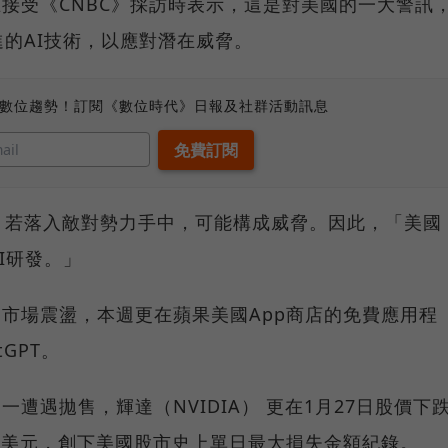
普在接受《CNBC》採訪時表示，這是對美國的一大警訊
的AI技術，以應對潛在威脅。
、數位趨勢！訂閱《數位時代》日報及社群活動訊息
，若落入敵對勢力手中，可能構成威脅。因此，「美國
I研發。」
引發市場震盪，本週更在蘋果美國App商店的免費應用程
tGPT。
週一遭遇拋售，輝達（NVIDIA） 更在1月27日股價下
30億美元，創下美國股市史上單日最大損失金額紀錄。