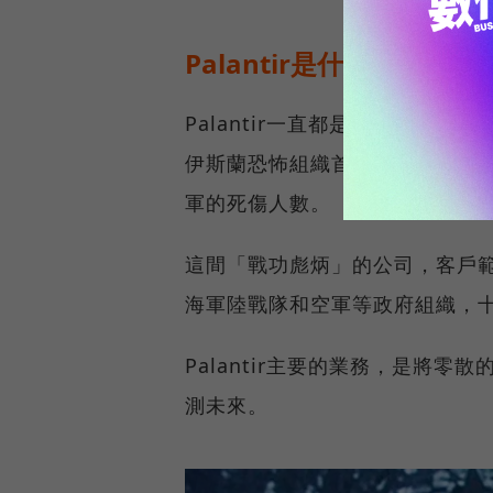
Palantir是什麼公司？
Palantir一直都是矽谷最神
伊斯蘭恐怖組織首腦賓拉登可能
軍的死傷人數。
這間「戰功彪炳」的公司，客戶範
海軍陸戰隊和空軍等政府組織，
Palantir主要的業務，是將
測未來。