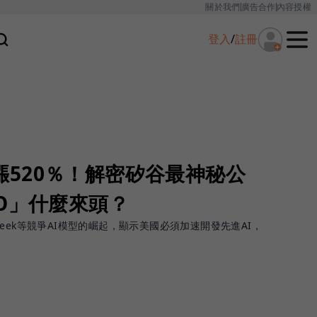
關於我們
廣告合作
內容授權
登入
/
註冊
年飆漲520％！解密矽谷最神秘公
O」什麼來頭？
epSeek等競爭AI模型的崛起，顯示美國必須加速開發先進AI，