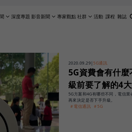
聞
深度專題
影音新聞
專家觀點
社群
活動
課程
雜誌
2020.09.29
|
5G通訊
5G資費會有什
級前要了解的4
5G方案和4G有哪些不同，電信
再來決定是否下手升級。
＃電信通訊
＃5G