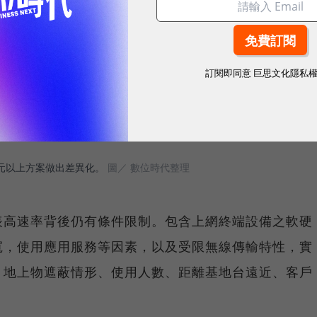
訂閱即同意
巨思文化隱私
9元以上方案做出差異化。
圖／ 數位時代整理
表高速率背後仍有條件限制。包含上網終端設備之軟硬
寬，使用應用服務等因素，以及受限無線傳輸特性，實
、地上物遮蔽情形、使用人數、距離基地台遠近、客戶