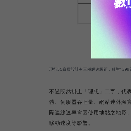
現行5G資費設計有三種網速級距，針對139
不過既然掛上「理想」二字，代
體、伺服器吞吐量、網站連外頻
際連線速率會因使用地點之地形
移動速度等影響。