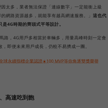
變因太多，業者無法保證「連線數字」一定能衝上級
得的網路資源越多，就能享有越高網速服務。」
這也代
只是4G時期的齊頭式平等設計。
條馬路，4G用戶多相當於車輛多，用量高峰時刻一定會
敞，即便未來用戶成長，仍較不易擠成一團。
球永續指標企業認證☀️100 MVP等你角逐雙獎榮譽
速、高速吃到飽