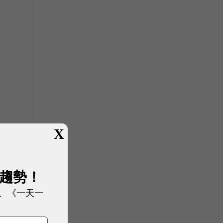
X
展趨勢！
、《一天一