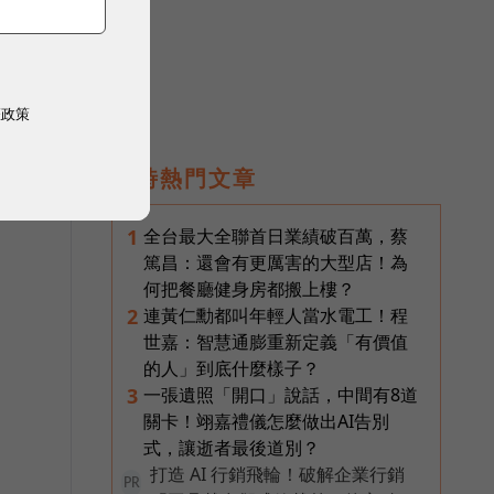
權政策
即時熱門文章
全台最大全聯首日業績破百萬，蔡
1
篤昌：還會有更厲害的大型店！為
何把餐廳健身房都搬上樓？
連黃仁勳都叫年輕人當水電工！程
2
世嘉：智慧通膨重新定義「有價值
的人」到底什麼樣子？
一張遺照「開口」說話，中間有8道
3
關卡！翊嘉禮儀怎麼做出AI告別
式，讓逝者最後道別？
打造 AI 行銷飛輪！破解企業行銷
PR