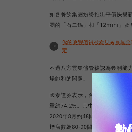
如各餐飲集團紛紛推出平價快餐新
團的「石二鍋」和「12mini」
你的改變值得被看見🔥最具全
➜
定
不過八方雲集儘管被認為獲利能
場飽和的問題。
國泰證券表示，台灣是八方雲集主要
重約74.2%。其中「梁社漢排骨」
2020年8月約48間店，單店月平
標店數為80-90間，為集團今年