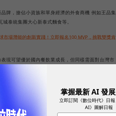
品牌，搶佔小資族和單身經濟的外食商機 例如王品集
及瓦城泰統集團大心新泰式麵食等。
球市場潛能的創新實踐！立即報名100 MVP，挑戰雙獎肯
力表現可望優於國內餐飲業成長，但同樣需面對台灣市
營收市場，2019年營收成長10.4%，佔集團營收比
掌握最新 AI 發
於2018年底開設第一家店、2019年達32間店，截至
立即訂閱《數位時代》日報
均營收約110-120 萬元，目前已達單月損平，今年底目
AI》圖解日報
業績逆勢成長之主因。