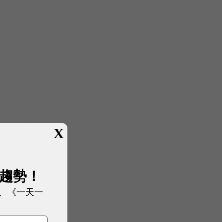
X
展趨勢！
、《一天一