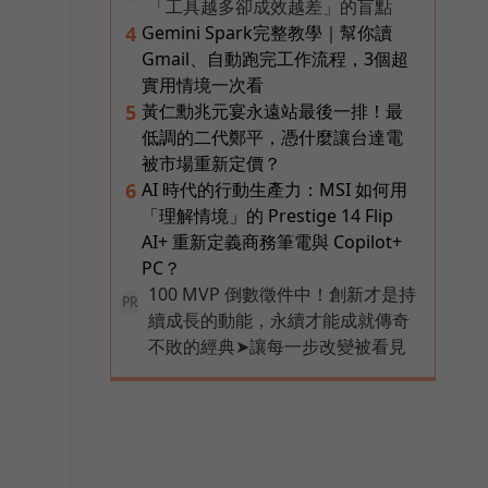
「工具越多卻成效越差」的盲點
Gemini Spark完整教學｜幫你讀
4
Gmail、自動跑完工作流程，3個超
實用情境一次看
黃仁勳兆元宴永遠站最後一排！最
5
低調的二代鄭平，憑什麼讓台達電
被市場重新定價？
AI 時代的行動生產力：MSI 如何用
6
「理解情境」的 Prestige 14 Flip
AI+ 重新定義商務筆電與 Copilot+
PC？
100 MVP 倒數徵件中！創新才是持
PR
續成長的動能，永續才能成就傳奇
不敗的經典➤讓每一步改變被看見