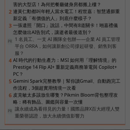
害的大型店！為何把餐廳健身房都搬上樓？
連黃仁勳都叫年輕人當水電工！程世嘉：智慧通膨重
2
新定義「有價值的人」到底什麼樣子？
一張遺照「開口」說話，中間有8道關卡！翊嘉禮儀
3
怎麼做出AI告別式，讓逝者最後道別？
1 名員工、一支 AI 團隊全包辦——企業 AI 員工管理
PR
平台 ORRA，如何讓新創公司撐起研發、銷售到客
服？
AI 時代的行動生產力：MSI 如何用「理解情境」的
4
Prestige 14 Flip AI+ 重新定義商務筆電與 Copilot+
PC？
Gemini Spark完整教學｜幫你讀Gmail、自動跑完工
5
作流程，3個超實用情境一次看
皮克敏太多該放生哪隻？Pikmin Bloom背包整理攻
6
略：稀有飾品、圖鑑與容量一次懂
讓永續成為看得見的力量！國際品牌X百大經理人雙
PR
重榮譽認證，放大永續價值影響力