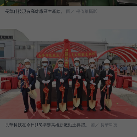
長華科技現有高雄廠區生產線。
圖／ 程倚華攝影
長華科技在今日(15)舉辦高雄新廠動土典禮。
圖／ 長華科技