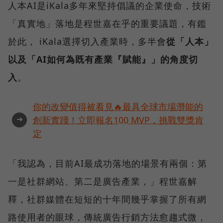
人本AI是iKala多年來堅持倡議的企業使命，技術
「真實地」落地是程世嘉在乎的重要議題，有鑑
於此， iKala選擇切入產業時，多半會
從「人本」
以及「AI如何為既有產業『賦能』」的角度切
入
。
你的改變值得被看見🔥最具全球市場潛能的
➜
創新實踐！立即報名100 MVP，挑戰雙獎肯
定
「我認為，目前AI最成功落地的場景有兩個：第
一是社群網站、第二是廣告產業，」程世嘉解
釋，社群媒體在短短的十年間幾乎掌握了所有網
路使用者的眼球，傳統廣告行銷方法愈趨式微，