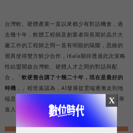
台灣軟、硬體產業一直以來都少有對話機會，過
去幾十年，軟體工程師及創業者與長期於晶片大
廠工作的工程師之間一直有明顯的隔閡，思維的
迥異使得雙方鮮少合作，iKala期待透過此次策略
性結盟開啟台灣軟、硬體人才之間的對話與配
合，「
軟硬整合講了十幾二十年，現在是最好的
時機
，」程世嘉認為，AI發展從雲端逐漸走到地
端是指標性的改變，代表著AIoT設備將開始大舉
X
進入人們的日常生活。