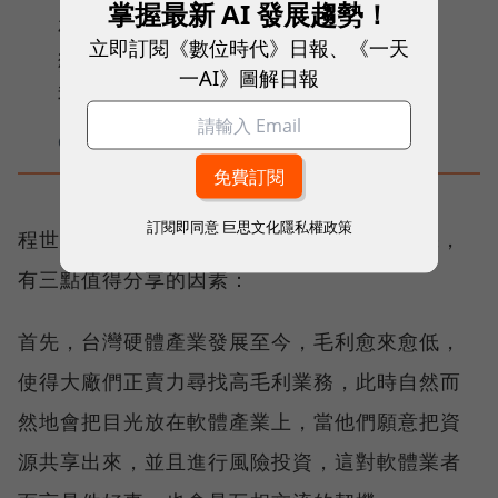
掌握最新 AI 發展趨勢！
硬體和電子製造業是台灣的底氣，也是
立即訂閱《數位時代》日報、《一天
獨一無二的優勢，軟硬整合應該開始，
一AI》圖解日報
我們跟緯創結合的意義在這裡。
iKala 共同創辦人暨執行長程世嘉（Sega
Cheng）
訂閱即同意
巨思文化隱私權政策
程世嘉表示，會說現在是軟硬整合最好的時機，
有三點值得分享的因素：
首先，台灣硬體產業發展至今，毛利愈來愈低，
使得大廠們正賣力尋找高毛利業務，此時自然而
然地會把目光放在軟體產業上，當他們願意把資
源共享出來，並且進行風險投資，這對軟體業者