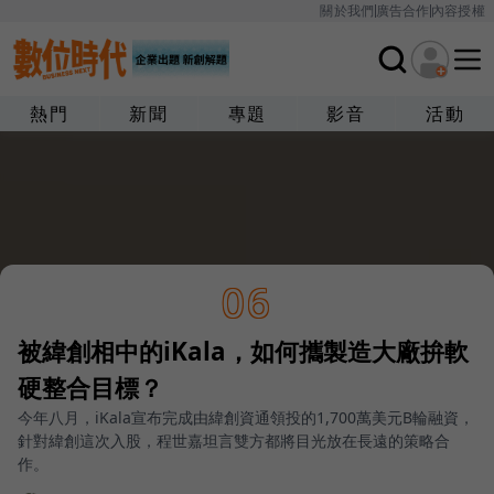
關於我們
廣告合作
內容授權
熱門
新聞
專題
影音
活動
06
被緯創相中的iKala，如何攜製造大廠拚軟
硬整合目標？
今年八月，iKala宣布完成由緯創資通領投的1,700萬美元B輪融資，
針對緯創這次入股，程世嘉坦言雙方都將目光放在長遠的策略合
作。