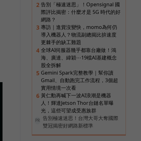
告別「極速迷思」！Opensignal 國
2
際評比揭密：什麼才是 5G 時代的好
網路？
專訪｜進貨沒變快，momo為何仍
3
導入機器人？物流副總揭比拚速度
更棘手的缺工難題
全球AI伺服器幾乎都靠台廠做！鴻
4
海、廣達、緯穎⋯19檔AI基建概念
股全拆解
Gemini Spark完整教學｜幫你讀
5
Gmail、自動跑完工作流程，3個超
實用情境一次看
黃仁勳再喊下一波AI浪潮是機器
6
人！輝達Jetson Thor台鏈名單曝
光，這些可望成受惠族群
告別極速迷思！台灣大哥大奪國際
PR
雙冠揭密好網路新標準