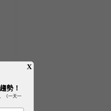
X
展趨勢！
、《一天一