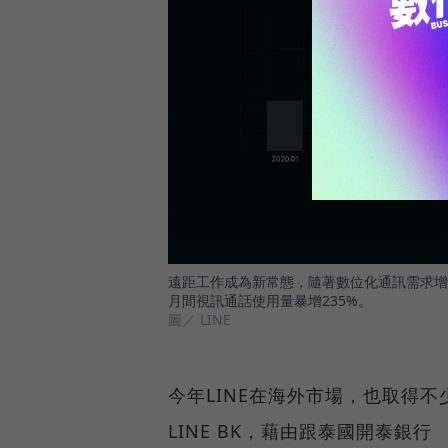
遠距工作成為新常態，隨著數位化通訊需求增加
月間視訊通話使用量暴增235%。
圖／ LINE
今年LINE在海外市場，也取得
LINE BK，藉由跟泰國開泰銀行 