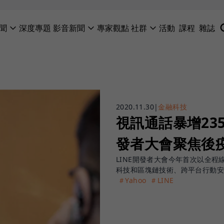
聞
深度專題
影音新聞
專家觀點
社群
活動
課程
雜誌
2020.11.30
|
金融科技
視訊通話暴增23
發者大會聚焦後
LINE開發者大會今年首次以全程
科技和區塊鏈技術、跨平台行動
＃Yahoo
＃LINE