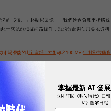
況的16倍。」朴懿彬回憶：「我們透過負載平衡將效
如此一來就能根據網路條件，動態分配與使用各地資料
球市場潛能的創新實踐！立即報名100 MVP，挑戰雙獎肯
掌握最新 AI 發
立即訂閱《數位時代》日報
AI》圖解日報