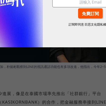
訂閱即同意
巨思文化隱私
，朴懿彬觀察到LINE的視訊通話功能也有多項改進，他指出，今年2~5
不少進展，像是在泰國市場率先推出「社群銀行」平台
（KASIKORNBANK）的合作，把金融服務串接到LIN