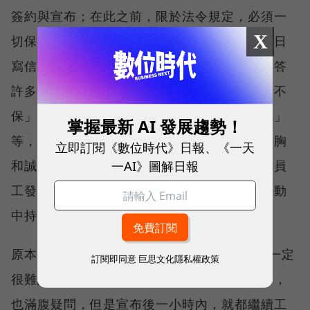
簽約與宣布；在此之前，限於法令規定，必須一
X
切保密。為了避免員工過度驚嚇，謝家華在同日
寫信給全體員工，說明購併案始末，並自問自答
許多員工可能會有的疑問，包括「工作會不會不
保」「文化會變嗎」「管理高層會離開公司嗎」
掌握最新 AI 發展趨勢！
等，坦承保密行為的確有違公司「以開放的心胸
立即訂閱《數位時代》日報、《一天
一AI》圖解日報
和誠實的態度來溝通」的核心價值，但也期許員
工發揮「擁抱並驅動改變」的核心價值，在變動
中持續進化。
原本，Zappos各部門主管以為員工知情後，一定
訂閱即同意
巨思文化隱私權政策
很難認真工作；然而，儘管他們真的都嚇到了，
也滿腹疑問，但是宣布後一小時內，就都繼續工