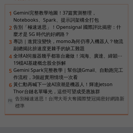
Gemini完整教學地圖！37篇實測整理，
1
Notebooks、Spark、提示詞架構全打包
告別「極速迷思」！Opensignal 國際評比揭密：什
2
麼才是 5G 時代的好網路？
專訪｜進貨沒變快，momo為何仍導入機器人？物流
3
副總揭比拚速度更棘手的缺工難題
全球AI伺服器幾乎都靠台廠做！鴻海、廣達、緯穎⋯
4
19檔AI基建概念股全拆解
Gemini Spark完整教學｜幫你讀Gmail、自動跑完工
5
作流程，3個超實用情境一次看
黃仁勳再喊下一波AI浪潮是機器人！輝達Jetson
6
Thor台鏈名單曝光，這些可望成受惠族群
告別極速迷思！台灣大哥大奪國際雙冠揭密好網路新
PR
標準