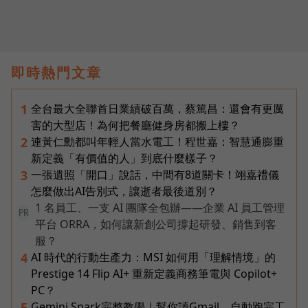
即時熱門文章
全台最大全聯首日業績破百萬，蔡篤昌：還會有更厲
1
害的大型店！為何把餐廳健身房都搬上樓？
連黃仁勳都叫年輕人當水電工！程世嘉：智慧通膨重
2
新定義「有價值的人」到底什麼樣子？
一張遺照「開口」說話，中間有8道關卡！翊嘉禮儀
3
怎麼做出AI告別式，讓逝者最後道別？
1 名員工、一支 AI 團隊全包辦——企業 AI 員工管理
PR
平台 ORRA，如何讓新創公司撐起研發、銷售到客
服？
AI 時代的行動生產力：MSI 如何用「理解情境」的
4
Prestige 14 Flip AI+ 重新定義商務筆電與 Copilot+
PC？
Gemini Spark完整教學｜幫你讀Gmail、自動跑完工
5