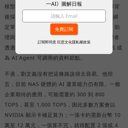
一AI》圖解日報
模型的選擇權，QNAP 刻意留給客戶。知識庫背
後採用哪一個模型，可由企業依需求決定，不綁
定單一 AI 供應商。QNAP 也以 QuAgent AI 助
理與模型情境協定（MCP）相關能力，讓管理者
訂閱即同意
巨思文化隱私權政策
透過自然語言查詢狀態、調整設定，並讓 NAS 成
為 AI Agent 可調用的資料節點。
不過，劉文義沒有把這條路說得太容易。他坦
言，目前 NAS 硬體的 AI 運算能力仍有限。一般
企業期待的應用，可能需要約 300 到 800
TOPS，甚至 1,000 TOPS，因此多數方案會以
NVIDIA 顯示卡補足算力；一張卡約需新台幣 10
萬至 12 萬元，一張算不完，就得配置 2 張或 4