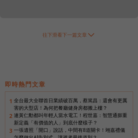
往下滑看下一篇文章
即時熱門文章
全台最大全聯首日業績破百萬，蔡篤昌：還會有更厲
1
害的大型店！為何把餐廳健身房都搬上樓？
連黃仁勳都叫年輕人當水電工！程世嘉：智慧通膨重
2
新定義「有價值的人」到底什麼樣子？
一張遺照「開口」說話，中間有8道關卡！翊嘉禮儀
3
怎麼做出AI告別式，讓逝者最後道別？