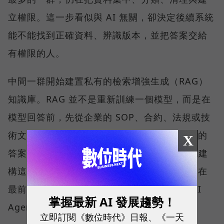
立權限。這一步看似與 AI 無關，卻決定後續系統
能不能找到正確資料、辨識版本，並把答案交給
有權限的人。
中間一群開始建置私有的檢索增強生成（RAG）
知識庫。RAG 並不是重新訓練一個模型，而是在
模型回答前，先從企業的 SOP、合約、法規或技
術文件中取回相關內容，再產生附有來源依據的
X
答案。QNAP 以 Qsirch 的語意搜尋能力協助建
構這類應用，協助企業建立私有知識庫；而走在
最前面的少數企業，則已經嘗試地端推論與 AI
掌握最新 AI 發展趨勢！
Agent。
立即訂閱《數位時代》日報、《一天