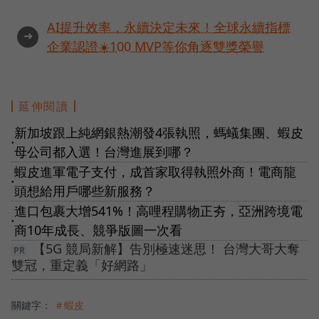
AI提升效率，永續決定未來！全球永續指標
➜
企業認證☀️100 MVP等你角逐雙獎榮譽
延伸閱讀
新加坡跟上純網銀熱潮發4張執照，螞蟻集團、蝦皮
●
母公司都入選！台灣進展到哪？
蝦皮進軍電子支付，成首家取得執照外商！電商龍
●
頭想給用戶哪些新服務？
進口包裹大增541%！高哩程購物正夯，亞洲跨境電
●
商10年成長、競爭版圖一次看
【5G 競局新解】告別極速迷思！ 台灣大哥大奪
雙冠，重定義「好網路」
關鍵字：
＃蝦皮