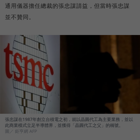
通用儀器擔任總裁的張忠謀請益，但當時張忠謀
並不贊同。
張忠謀在1987年創立台積電之初，就以晶圓代工為主要業務，並以
此商業模式立足半導體界，並獲得「晶圓代工之父」的稱號。
圖／ 鉅亨網 AFP