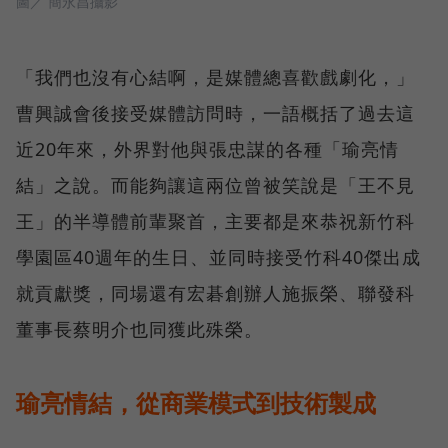
圖／ 簡永昌攝影
「我們也沒有心結啊，是媒體總喜歡戲劇化，」
曹興誠會後接受媒體訪問時，一語概括了過去這
近20年來，外界對他與張忠謀的各種「瑜亮情
結」之說。而能夠讓這兩位曾被笑說是「王不見
王」的半導體前輩聚首，主要都是來恭祝新竹科
學園區40週年的生日、並同時接受竹科40傑出成
就貢獻獎，同場還有宏碁創辦人施振榮、聯發科
董事長蔡明介也同獲此殊榮。
瑜亮情結，從商業模式到技術製成