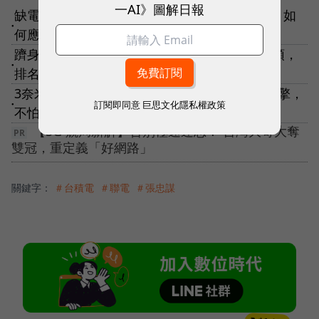
一AI》圖解日報
缺電、洪水都準備好了！晶圓代工龍頭台積電，如
●
何應對氣候變遷的不定時炸彈？
躋身全球市值第10大！台積電穩居晶圓代工龍頭，
●
排名緊追特斯拉
3奈米爭霸戰開打！台積電先進製程＋封裝雙引擎，
訂閱即同意
巨思文化隱私權政策
●
不怕三星彎道超車
【5G 競局新解】告別極速迷思！ 台灣大哥大奪
雙冠，重定義「好網路」
關鍵字：
＃台積電
＃聯電
＃張忠謀