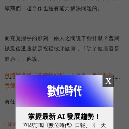
廠商們一起合作也是有能力解決問題的。
而究竟握手的那刻，兩人之間說了些什麼？曹興
誠最後透露就是祝福彼此健康，「除了健康還是
健康，」他說。
台灣半導體「關鍵螺絲釘」！嘉晶、長華科技、
X
意德士的秘密武器
責任編輯：錢玉紘
掌握最新 AI 發展趨勢！
立即訂閱《數位時代》日報、《一天
延伸閱讀