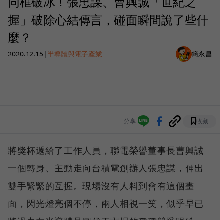
同框破冰！張忠謀、曹興誠「世紀之
握」破除心結傳言，碰面瞬間說了些什
麼？
2020.12.15
|
半導體與電子產業
簡永昌
分享
收藏
將獎杯遞給了工作人員，聯電榮譽董事長曹興誠
一個轉身、主動走向台積電創辦人張忠謀，伸出
雙手緊緊的互握。現場沒有人料到會有這個畫
面，閃光燈亮個不停，兩人相視一笑，似乎早已