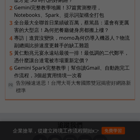
Gemini完整教學地圖！37篇實測整理，
2
Notebooks、Spark、提示詞架構全打包
全台最大全聯首日業績破百萬，蔡篤昌：還會有更厲
3
害的大型店！為何把餐廳健身房都搬上樓？
專訪｜進貨沒變快，momo為何仍導入機器人？物流
4
副總揭比拚速度更棘手的缺工難題
黃仁勳兆元宴永遠站最後一排！最低調的二代鄭平，
5
憑什麼讓台達電被市場重新定價？
Gemini Spark完整教學｜幫你讀Gmail、自動跑完工
6
作流程，3個超實用情境一次看
告別極速迷思！台灣大哥大奪國際雙冠揭密好網路新
PR
標準
追蹤我們
企業搶單，從建立跨境工作流程開始👉
免費學習