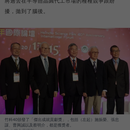
將過去在半導體晶圓代工市場的種種競爭跟紛
擾，拋到了腦後。
竹科40頒發了「傑出成就貢獻獎」，包括（左起）施振榮、張忠
謀、曹興誠以及蔡明介，都是獲獎者。