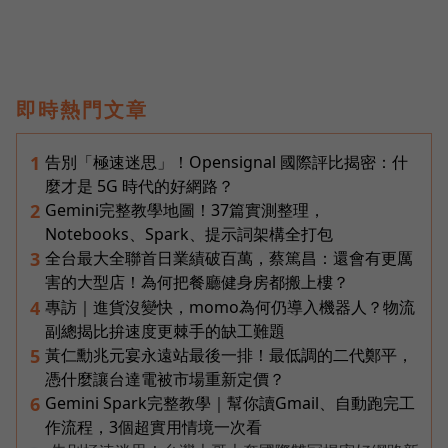
即時熱門文章
告別「極速迷思」！Opensignal 國際評比揭密：什
1
麼才是 5G 時代的好網路？
Gemini完整教學地圖！37篇實測整理，
2
Notebooks、Spark、提示詞架構全打包
全台最大全聯首日業績破百萬，蔡篤昌：還會有更厲
3
害的大型店！為何把餐廳健身房都搬上樓？
專訪｜進貨沒變快，momo為何仍導入機器人？物流
4
副總揭比拚速度更棘手的缺工難題
黃仁勳兆元宴永遠站最後一排！最低調的二代鄭平，
5
憑什麼讓台達電被市場重新定價？
Gemini Spark完整教學｜幫你讀Gmail、自動跑完工
6
作流程，3個超實用情境一次看