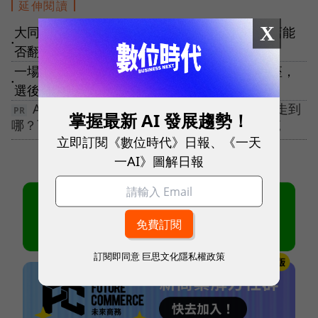
延伸閱讀
X
大同新總經理由「素人」湯政仁出任，百年老店能
●
否翻新？
一場密會，收攏最強媳婦！林文淵上任大同董座，
●
選後清算疑雲、改革方針一次說明白
AI讓組織變得更有效率，但誰能決定企業將走到
掌握最新 AI 發展趨勢！
哪？百大MVP倒數徵件中！成為下一代產業典範
立即訂閱《數位時代》日報、《一天
一AI》圖解日報
訂閱即同意
巨思文化隱私權政策