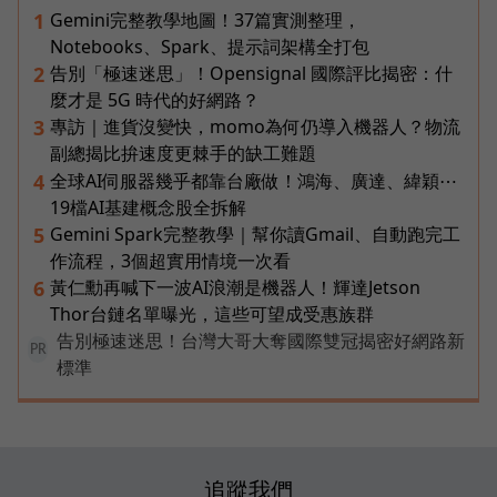
Gemini完整教學地圖！37篇實測整理，
1
Notebooks、Spark、提示詞架構全打包
告別「極速迷思」！Opensignal 國際評比揭密：什
2
麼才是 5G 時代的好網路？
專訪｜進貨沒變快，momo為何仍導入機器人？物流
3
副總揭比拚速度更棘手的缺工難題
全球AI伺服器幾乎都靠台廠做！鴻海、廣達、緯穎⋯
4
19檔AI基建概念股全拆解
Gemini Spark完整教學｜幫你讀Gmail、自動跑完工
5
作流程，3個超實用情境一次看
黃仁勳再喊下一波AI浪潮是機器人！輝達Jetson
6
Thor台鏈名單曝光，這些可望成受惠族群
告別極速迷思！台灣大哥大奪國際雙冠揭密好網路新
PR
標準
追蹤我們