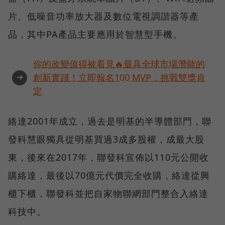
片、低噪音功率放大器及數位電視調諧器等產
品，其中PA產品主要應用於智慧型手機。
你的改變值得被看見🔥最具全球市場潛能的
➜
創新實踐！立即報名100 MVP，挑戰雙獎肯
定
絡達2001年成立，過去是明基的半導體部門，聯
發科慧眼獨具從明基買過3成多股權，成最大股
東，後來在2017年，聯發科宣佈以110元公開收
購絡達，最後以70億元代價完全收購，絡達從興
櫃下櫃，聯發科並把自家物聯網部門整合入絡達
科技中。