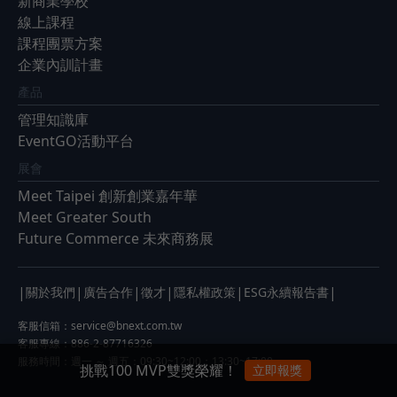
新商業學校
線上課程
課程團票方案
企業內訓計畫
產品
管理知識庫
EventGO活動平台
展會
Meet Taipei 創新創業嘉年華
Meet Greater South
Future Commerce 未來商務展
|
|
|
|
|
|
關於我們
廣告合作
徵才
隱私權政策
ESG永續報告書
客服信箱：
service@bnext.com.tw
客服專線：886-2-87716326
服務時間：週一 ～ 週五：09:30~12:00；13:30~17:00
挑戰100 MVP雙獎榮耀！
立即報獎