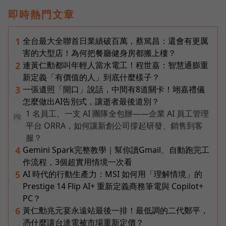
即時熱門文章
全台最大全聯首日業績破百萬，蔡篤昌：還會有更厲
1
害的大型店！為何把餐廳健身房都搬上樓？
連黃仁勳都叫年輕人當水電工！程世嘉：智慧通膨重
2
新定義「有價值的人」到底什麼樣子？
一張遺照「開口」說話，中間有8道關卡！翊嘉禮儀
3
怎麼做出AI告別式，讓逝者最後道別？
1 名員工、一支 AI 團隊全包辦——企業 AI 員工管理
PR
平台 ORRA，如何讓新創公司撐起研發、銷售到客
服？
Gemini Spark完整教學｜幫你讀Gmail、自動跑完工
4
作流程，3個超實用情境一次看
AI 時代的行動生產力：MSI 如何用「理解情境」的
5
Prestige 14 Flip AI+ 重新定義商務筆電與 Copilot+
PC？
黃仁勳兆元宴永遠站最後一排！最低調的二代鄭平，
6
憑什麼讓台達電被市場重新定價？