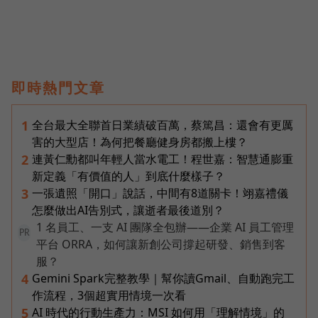
即時熱門文章
全台最大全聯首日業績破百萬，蔡篤昌：還會有更厲
1
害的大型店！為何把餐廳健身房都搬上樓？
連黃仁勳都叫年輕人當水電工！程世嘉：智慧通膨重
2
新定義「有價值的人」到底什麼樣子？
一張遺照「開口」說話，中間有8道關卡！翊嘉禮儀
3
怎麼做出AI告別式，讓逝者最後道別？
1 名員工、一支 AI 團隊全包辦——企業 AI 員工管理
PR
平台 ORRA，如何讓新創公司撐起研發、銷售到客
服？
Gemini Spark完整教學｜幫你讀Gmail、自動跑完工
4
作流程，3個超實用情境一次看
AI 時代的行動生產力：MSI 如何用「理解情境」的
5