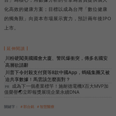
化高效的健康方案；目標以成為台灣「數位健康
的獨角獸」向資本市場展示實力，預計兩年後IPO
上市。
延伸閱讀
川粉硬闖美國國會大廈、警民爆衝突，傳多名國安
●
高層欲請辭
川普下令封殺支付寶等8款中國App，螞蟻集團又被
●
迫共享數據！馬雲該怎麼面對？
成為下一個產業標竿！施耐德電機X百大MVP加
值榮譽🌏立即報獎展現企業永續DNA
關鍵字：
＃郭台銘
＃智慧醫療