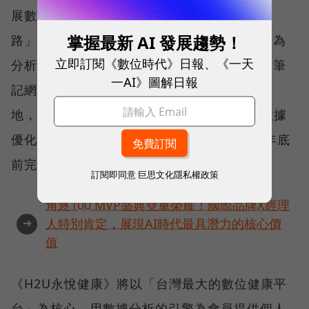
展數位健康生態系中的重要元素，以「筆記網
掌握最新 AI 發展趨勢！
路」累積的賽事經驗、課程訓練、與使用者行為
立即訂閱《數位時代》日報、《一天
分析將補足數位健康發展的重要拼圖，加上《筆
一AI》圖解日報
記網路》已將經驗複製海外：如香港與越南等
地，與《H2U永悅健康》佈局亞洲市場「以數據
優化服務」的目標不謀而合，雙方即在2020年底
前完成併購相關程序。
訂閱即同意
巨思文化隱私權政策
角逐100 MVP盛典雙重榮耀！國際品牌X經理
➜
人特別肯定，展現AI時代最具潛力的核心價
值
《H2U永悅健康》將以「台灣最大的數位健康平
台」為核心，用數據分析的引擎為會員提供個人