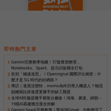
即時熱門文章
Gemini完整教學地圖！37篇實測整理，
1
Notebooks、Spark、提示詞架構全打包
告別「極速迷思」！Opensignal 國際評比揭密：什
2
麼才是 5G 時代的好網路？
專訪｜進貨沒變快，momo為何仍導入機器人？物流
3
副總揭比拚速度更棘手的缺工難題
全球AI伺服器幾乎都靠台廠做！鴻海、廣達、緯穎⋯
4
19檔AI基建概念股全拆解
Gemini Spark完整教學｜幫你讀Gmail、自動跑完工
5