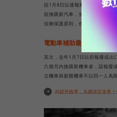
括1月8日以後報廢或出口登記滿
前換購新汽車，並符合於報廢或
信賴保護原則，也得適用減徵退
電動車補助最高7千元，使
其次，去年1月7日以前報廢或出
六個月內換購新機車者，該報廢
古機車與新購機車不以同一人為
➜
AI提升效率，永續決定未來！全