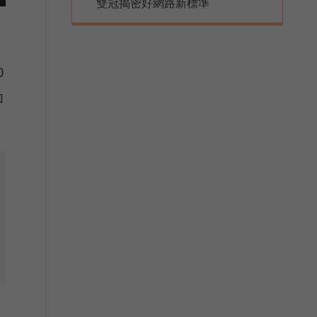
雙冠揭密好網路新標準
0
加