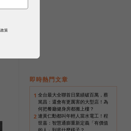
權政策
即時熱門文章
全台最大全聯首日業績破百萬，蔡
1
篤昌：還會有更厲害的大型店！為
何把餐廳健身房都搬上樓？
連黃仁勳都叫年輕人當水電工！程
2
世嘉：智慧通膨重新定義「有價值
的人」到底什麼樣子？