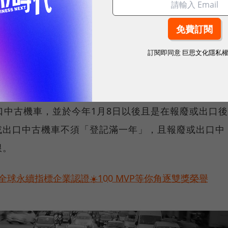
一年且出廠六年以上的中古汽車，如已於去年1月7日以
出口前六個月內購買新車及完成新領牌照登記者，基於
還新汽車貨物稅。
訂閱即同意
巨思文化隱私
用國產電池加碼3千
口中古機車，並於今年1月8日以後且是在報廢或出口後
或出口中古機車不須「登記滿一年」，且報廢或出口中
限。
球永續指標企業認證☀️100 MVP等你角逐雙獎榮譽