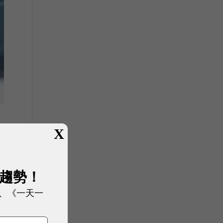
X
展趨勢！
、《一天一