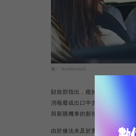
圖／ shutterstock
財政部指出，鑑於機車屬一般民眾
消報廢或出口中古機車應「登記
與新購機車的新領牌照登記，不
由於修法未及於實施日前三讀通