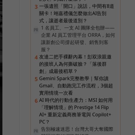
一張遺照「開口」說話，中間有8道
3
關卡！翊嘉禮儀怎麼做出AI告別
式，讓逝者最後道別？
1 名員工、一支 AI 團隊全包辦——
PR
企業 AI 員工管理平台 ORRA，如何
讓新創公司撐起研發、銷售到客
服？
友達二把手裸辭內幕！彭双浪親邀
4
的接班人為何撕破臉？「落後群
創」成最後稻草？
Gemini Spark完整教學｜幫你讀
5
Gmail、自動跑完工作流程，3個超
實用情境一次看
AI 時代的行動生產力：MSI 如何用
6
「理解情境」的 Prestige 14 Flip
AI+ 重新定義商務筆電與 Copilot+
PC？
告別極速迷思！台灣大哥大奪國際
PR