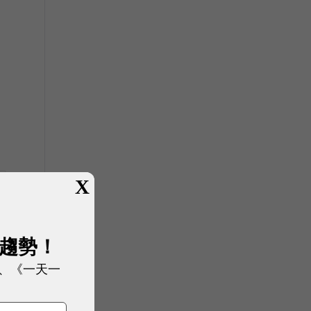
X
展趨勢！
、《一天一