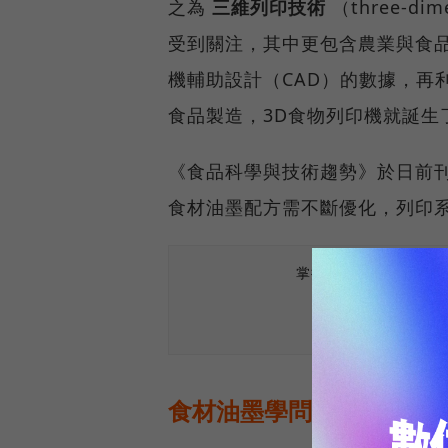
之為
三維列印技術
（three-di
受到關注，其中更包含農業與食
機輔助設計（CAD）的數據，再
食品製造，3D食物列印機就誕生
《食品科學與技術趨勢》於日前刊
食材油墨配方需不斷優化，列印
掌握最新AI、半導體
食材油墨學問大，太稠太