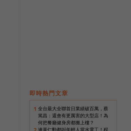
即時熱門文章
全台最大全聯首日業績破百萬，蔡
1
篤昌：還會有更厲害的大型店！為
何把餐廳健身房都搬上樓？
連黃仁勳都叫年輕人當水電工！程
2