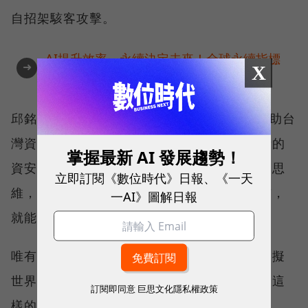
自招架駭客攻擊。
AI提升效率，永續決定未來！全球永續指標
➜
X
企業認證☀️100 MVP等你角逐雙獎榮譽
邱銘彰認為，參加ATT&CK的評測，除了能幫助台
灣資安產業的市場規模國際化，也希望能將新的
掌握最新 AI 發展趨勢！
資安觀念帶入台灣，並將網路安全的被動防禦思
立即訂閱《數位時代》日報、《一天
維，轉化成主動禦敵與偵測，讓威脅在滲透前，
一AI》圖解日報
就能提前預警。
唯有不斷的成長與主動出擊，才能讓橫行於虛擬
世界的駭客威脅，真正「視」可而止，正因為這
訂閱即同意
巨思文化隱私權政策
樣的想法，CyCraft也一舉摘下2020