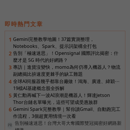
即時熱門文章
Gemini完整教學地圖！37篇實測整理，
1
Notebooks、Spark、提示詞架構全打包
告別「極速迷思」！Opensignal 國際評比揭密：什
2
麼才是 5G 時代的好網路？
專訪｜進貨沒變快，momo為何仍導入機器人？物流
3
副總揭比拚速度更棘手的缺工難題
全球AI伺服器幾乎都靠台廠做！鴻海、廣達、緯穎⋯
4
19檔AI基建概念股全拆解
黃仁勳再喊下一波AI浪潮是機器人！輝達Jetson
5
Thor台鏈名單曝光，這些可望成受惠族群
Gemini Spark完整教學｜幫你讀Gmail、自動跑完工
6
作流程，3個超實用情境一次看
告別極速迷思！台灣大哥大奪國際雙冠揭密好網路新
PR
標準